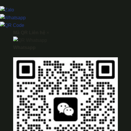
Mã QR Liên hệ
×
Whatsapp