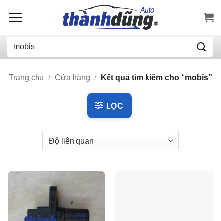
Bỏ
qua
nội
Tìm
dung
kiếm:
Trang chủ
/
Cửa hàng
/
Kết quả tìm kiếm cho “mobis”
LỌC