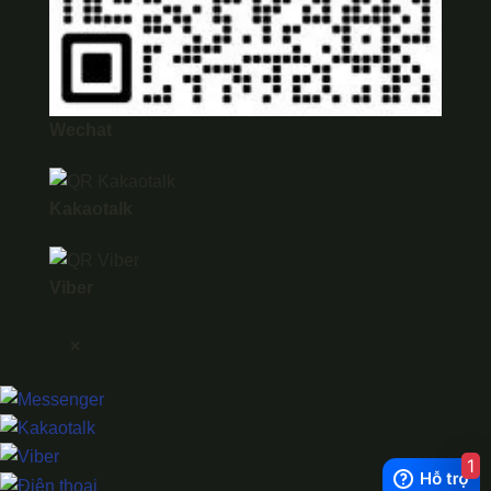
Wechat
Kakaotalk
Viber
×
1