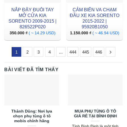
NẮP ĐẬY ĐUÔI TAY
CẢM BIẾN VA CHẠM
MỞ CỬA KIA
ĐẦU XE KIA SORENTO
SORENTO 2009-2015 |
2015-2022 |
826522P020
95920B1050
350.000
₫
( ~ 14.29 USD)
1.150.000
₫
( ~ 46.94 USD)
1
2
3
4
…
444
445
446
BÀI VIẾT ĐÃ TÌM THẤY
Thành Dũng: Nơi lựa
MUA PHỤ TÙNG Ô TÔ
chọn phụ tùng ô tô
GIÁ RẺ TẠI BÌNH ĐỊNH
mobis chính hãng
Tỉnh Bình Định là một tỉnh