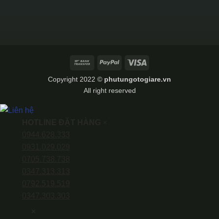
Bank
PayPal
Visa
Transfer
Copyright 2022 ©
phutungotogiare.vn
All right reserved
HOTLINE ĐẶT HÀNG
×
0944.628.333
0931.029.029
0705.738.738
0347.313.313
0792.519.519
0347.303.303
×