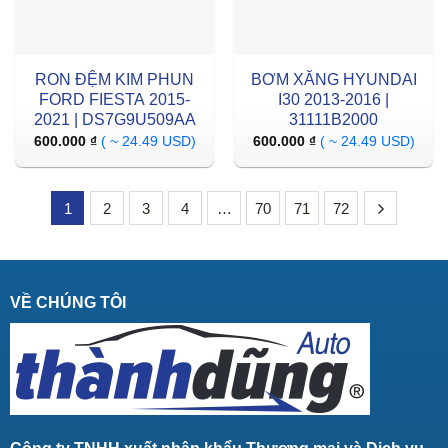
RON ĐỆM KIM PHUN
BƠM XĂNG HYUNDAI
FORD FIESTA 2015-
I30 2013-2016 |
2021 | DS7G9U509AA
31111B2000
600.000
₫
( ~ 24.49 USD)
600.000
₫
( ~ 24.49 USD)
1
2
3
4
…
70
71
72
VỀ CHÚNG TÔI