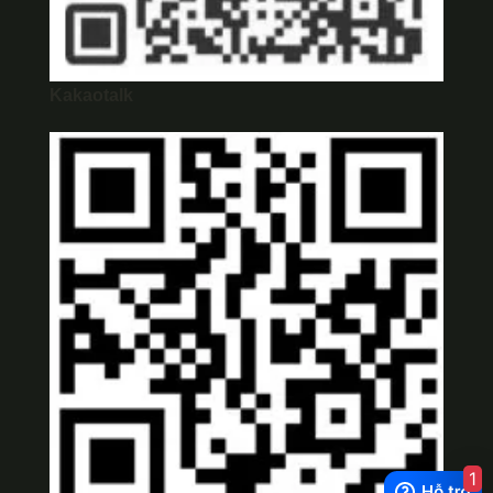
Kakaotalk
1