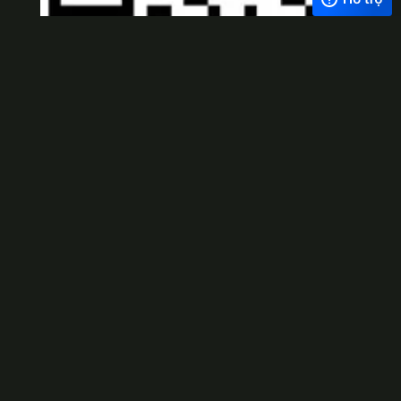
Viber
×
Exchange Rate
1 USD = 24.500 VNĐ