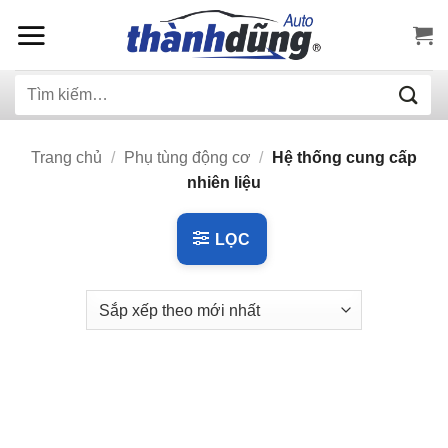
Bỏ
qua
nội
Tìm
dung
kiếm:
Trang chủ
/
Phụ tùng động cơ
/
Hệ thống cung cấp
nhiên liệu
LỌC