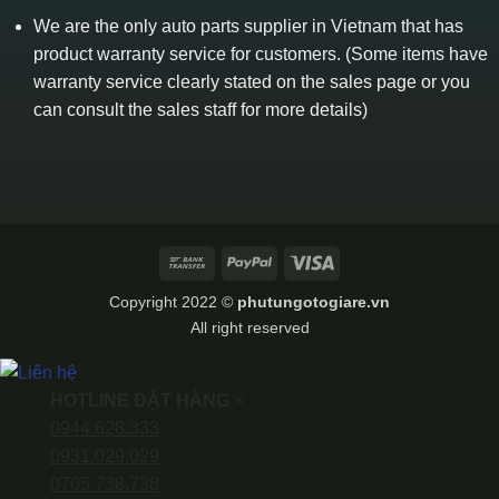
We are the only auto parts supplier in Vietnam that has
product warranty service for customers. (Some items have
warranty service clearly stated on the sales page or you
can consult the sales staff for more details)
Bank
PayPal
Visa
Transfer
Copyright 2022 ©
phutungotogiare.vn
All right reserved
HOTLINE ĐẶT HÀNG
×
0944.628.333
0931.029.029
0705.738.738