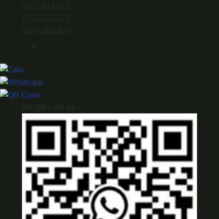
0347.313.313
0792.519.519
0347.303.303
×
Mã QR Liên hệ
×