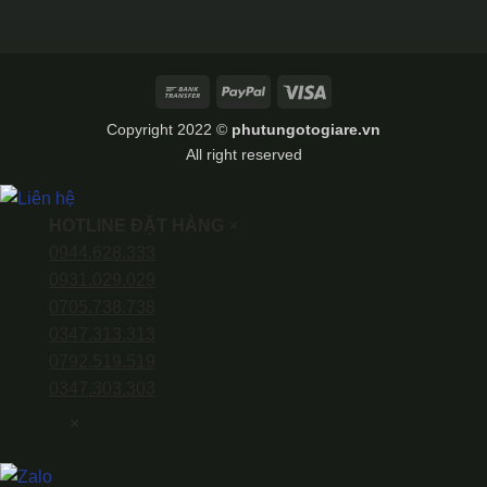
Bank
PayPal
Visa
Transfer
Copyright 2022 ©
phutungotogiare.vn
All right reserved
HOTLINE ĐẶT HÀNG
×
0944.628.333
0931.029.029
0705.738.738
0347.313.313
0792.519.519
0347.303.303
×