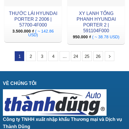
THƯỚC LÁI HYUNDAI
XY LANH TỔNG
PORTER 2 2006 |
PHANH HYUNDAI
57700-4F000
PORTER 2 |
591104F000
3.500.000
₫
( ~ 142.86
USD)
950.000
₫
( ~ 38.78 USD)
1
2
3
4
…
24
25
26
VỀ CHÚNG TÔI
Công ty TNHH xuất nhập khẩu Thương mại và Dịch vụ
Thành Dũng