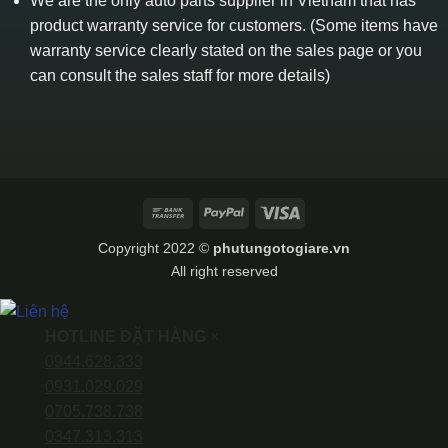
We are the only auto parts supplier in Vietnam that has
product warranty service for customers. (Some items have
warranty service clearly stated on the sales page or you
can consult the sales staff for more details)
Bank
PayPal
Visa
Transfer
Copyright 2022 ©
phutungotogiare.vn
All right reserved
HOTLINE ĐẶT HÀNG
×
0944.628.333
0931.029.029
0705.738.738
0347.313.313