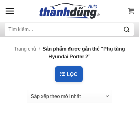
Bỏ
qua
nội
Tìm
dung
kiếm:
Trang chủ
/
Sản phẩm được gắn thẻ “Phụ tùng
Hyundai Porter 2”
LỌC