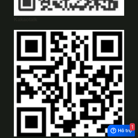
Kakaotalk
1