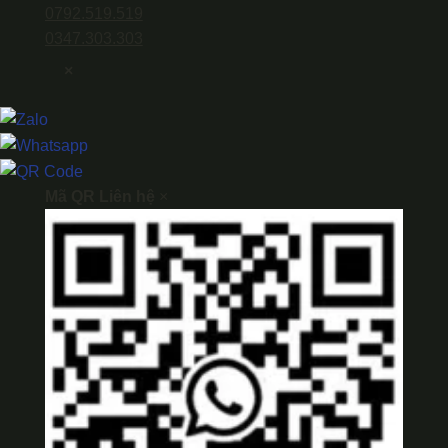
0792.519.519
0347.303.303
×
Mã QR Liên hệ
×