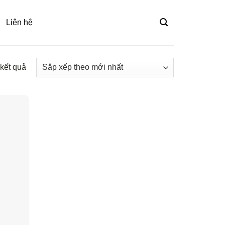
Liên hệ
 kết quả
Đã
sắp
xếp
theo
mới
nhất