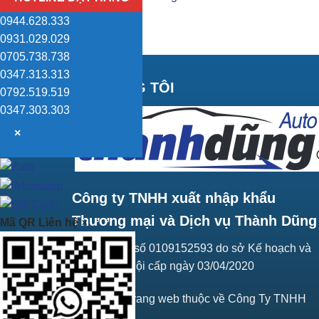
0944.628.333
0931.029.029
0705.738.738
0347.313.313
VỀ CHÚNG TÔI
0792.519.519
0347.303.303
×
Công ty TNHH xuất nhập khẩu
Thương mại và Dịch vụ Thành Dũng
Mã QR Liên hệ
×
Giấy ĐKKD số 0109152593 do sở Kế hoạch và
Đầu tư Hà Nội cấp ngày 03/04/2020
Bản quyền trang web thuộc về Công Ty TNHH
Thành Dũng