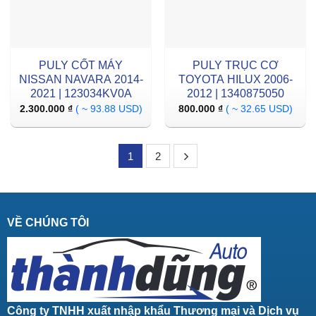
PULY CỐT MÁY
PULY TRỤC CƠ
NISSAN NAVARA 2014-
TOYOTA HILUX 2006-
2021 | 123034KV0A
2012 | 1340875050
2.300.000
₫
( ~ 93.88 USD)
800.000
₫
( ~ 32.65 USD)
1
2
VỀ CHÚNG TÔI
Công ty TNHH xuất nhập khẩu Thương mại và Dịch vụ