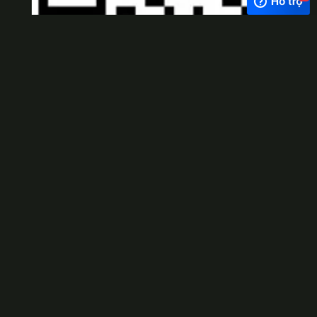
Viber
×
Exchange Rate
1 USD = 24.500 VNĐ