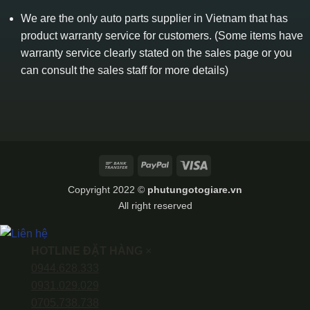
We are the only auto parts supplier in Vietnam that has
product warranty service for customers. (Some items have
warranty service clearly stated on the sales page or you
can consult the sales staff for more details)
Bank
PayPal
Visa
Transfer
Copyright 2022 ©
phutungotogiare.vn
All right reserved
HOTLINE ĐẶT HÀNG
×
0944.628.333
0931.029.029
0705.738.738