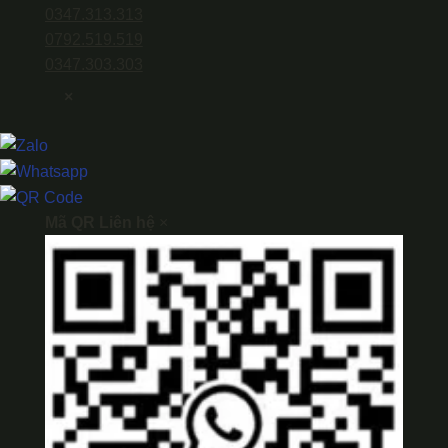
0347.313.313
0792.519.519
0347.303.303
×
Mã QR Liên hệ
×