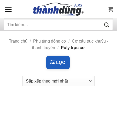
Bỏ
qua
nội
Tìm
dung
kiếm:
Trang chủ
/
Phụ tùng động cơ
/
Cơ cấu trục khuỷu -
thanh truyền
/
Puly trục cơ
LỌC