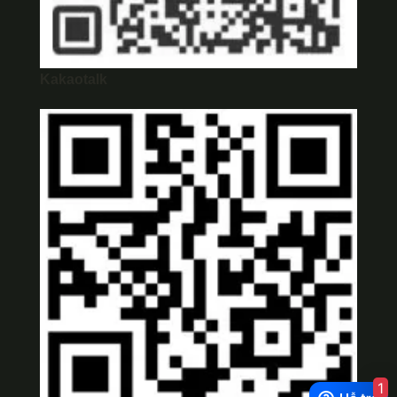
Kakaotalk
1