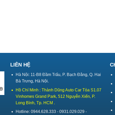
LIÊN HỆ
C
Hà Nội: 11-B8 Đầm Trấu, P. Bạch Đằng, Q. Hai
Bà Trưng, Hà Nội.
Hồ Chí Minh : Thành Dũng Auto Car Tòa S1.07
Vinhomes Grand Park, 512 Nguyễn Xiển, P.
Long Bình, Tp. HCM .
Hotline: 0944.628.333 - 0931.029.029 -