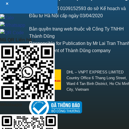
×
Giấy ĐKKD số 0109152593 do sở Kế hoạch và
Đầu tư Hà Nội cấp ngày 03/04/2020
Bản quyền trang web thuộc về Công Ty TNHH
Thành Dũng
Mã QR Liên hệ
×
Responsible for Publication by Mr Lai Tran Than
Vice President of Thành Dũng company
SHIPPING
DHL – VNPT EXPRESS LIMITED
Country Office 6 Thang Long Street,
Ward 4 Tan Binh District, Ho Chi Min
City, Vietnam
Whatsapp