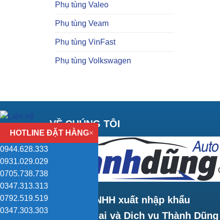
Phụ tùng Valeo
Phụ tùng Veam
Phụ tùng VinFast
Phụ tùng Volkswagen
VỀ CHÚNG TÔI
HOTLINE ĐẶT HÀNG
×
0944.628.333
0931.029.029
0705.738.738
0347.313.313
0792.519.519
Công ty TNHH xuất nhập khẩu
0347.303.303
Thương mại và Dịch vụ Thành Dũng