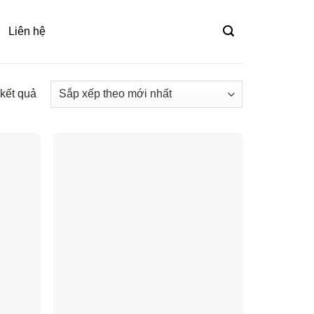
Liên hệ
 kết quả
Đã
sắp
xếp
theo
mới
nhất