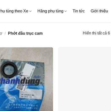
hụ tùng theo Xe
Hãng phụ tùng
Tin tức
Giới thiệu
Hiển thị tất cả 6
cơ
/
Phớt đầu trục cam