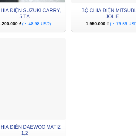
HIA ĐIỆN SUZUKI CARRY,
BỘ CHIA ĐIỆN MITSUBI
5 TẠ
JOLIE
1.200.000
₫
( ~ 48.98 USD)
1.950.000
₫
( ~ 79.59 US
CHIA ĐIỆN DAEWOO MATIZ
1,2