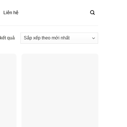
Liên hệ
 kết quả
Đã
sắp
xếp
theo
mới
nhất