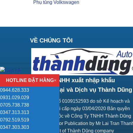
Phụ tùng Volkswagen
VỀ CHÚNG TÔI
Công ty TNHH xuất nhập khẩu
HOTLINE ĐẶT HÀNG
×
Thương mại và Dịch vụ Thành Dũng
0944.628.333
0931.029.029
Giấy ĐKKD số 0109152593 do sở Kế hoạch và
0705.738.738
Đầu tư Hà Nội cấp ngày 03/04/2020 Bản quyền
0347.313.313
trang web thuộc về Công Ty TNHH Thành Dũng
0792.519.519
Responsible for Publication by Mr Lai Tran Than
0347.303.303
Vice President of Thành Dũng company