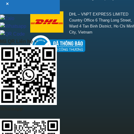
×
SHIPPING
DHL – VNPT EXPRESS LIMITED
Country Office 6 Thang Long Street,
Ward 4 Tan Binh District, Ho Chi Min
City, Vietnam
Mã QR Liên hệ
×
Whatsapp