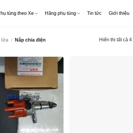
hụ tùng theo Xe
Hãng phụ tùng
Tin tức
Giới thiệu
Hiển thị tất cả 4
 lửa
/
Nắp chia điện