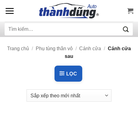
Bỏ
qua
nội
Tìm
dung
kiếm:
Trang chủ
/
Phụ tùng thân vỏ
/
Cánh cửa
/
Cánh cửa
sau
LỌC