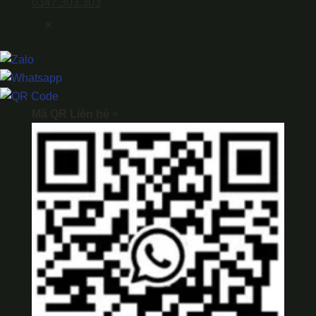
0347.303.303
×
Mã QR Liên hệ
×