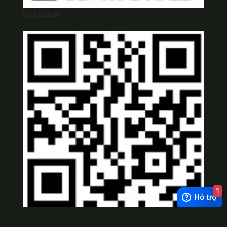
Kakaotalk
1
Viber