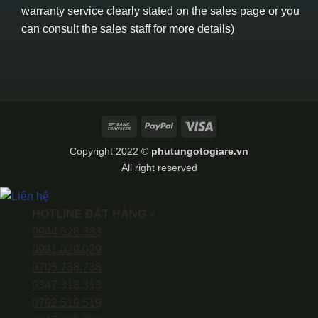
warranty service clearly stated on the sales page or you
can consult the sales staff for more details)
Bank
PayPal
Visa
Transfer
Copyright 2022 ©
phutungotogiare.vn
All right reserved
HOTLINE ĐẶT HÀNG
×
0944.628.333
0931.029.029
0705.738.738
0347.313.313
0792.519.519