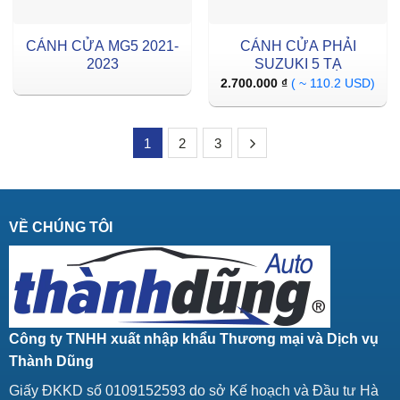
CÁNH CỬA MG5 2021-
CÁNH CỬA PHẢI
2023
SUZUKI 5 TẠ
2.700.000
₫
( ~ 110.2 USD)
1
2
3
VỀ CHÚNG TÔI
Công ty TNHH xuất nhập khẩu Thương mại và Dịch vụ
Thành Dũng
Giấy ĐKKD số 0109152593 do sở Kế hoạch và Đầu tư Hà