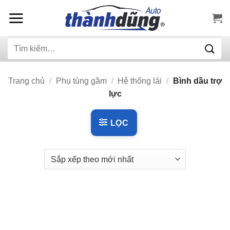
Bỏ
qua
nội
Tìm
dung
kiếm:
Trang chủ
/
Phụ tùng gầm
/
Hệ thống lái
/
Bình dầu trợ
lực
LỌC