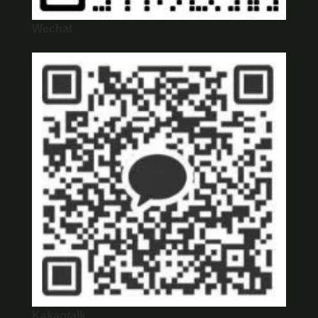
Wechat
Kakaotalk