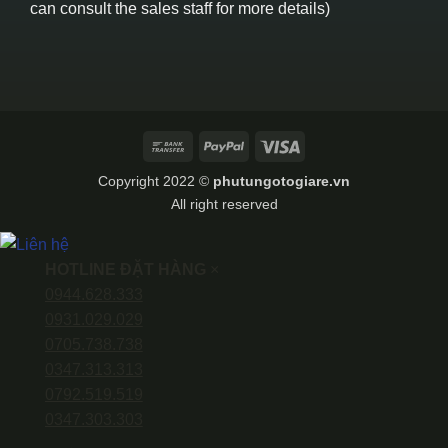
can consult the sales staff for more details)
Bank
PayPal
Visa
Transfer
Copyright 2022 ©
phutungotogiare.vn
All right reserved
HOTLINE ĐẶT HÀNG
×
0944.628.333
0931.029.029
0705.738.738
0347.313.313
0792.519.519
0347.303.303