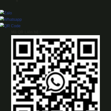
×
Mã QR Liên hệ
×