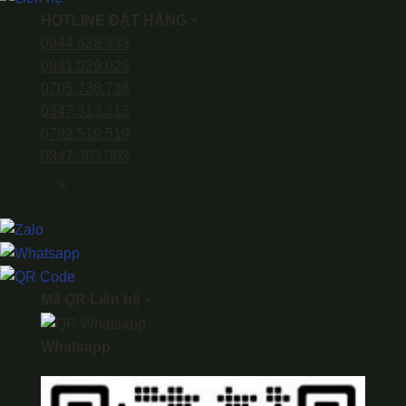
HOTLINE ĐẶT HÀNG
×
0944.628.333
0931.029.029
0705.738.738
0347.313.313
0792.519.519
0347.303.303
×
Mã QR Liên hệ
×
Whatsapp