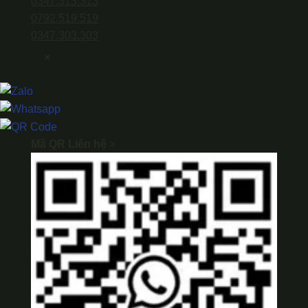
0347.313.313
0792.519.519
0347.303.303
×
Mã QR Liên hệ
×