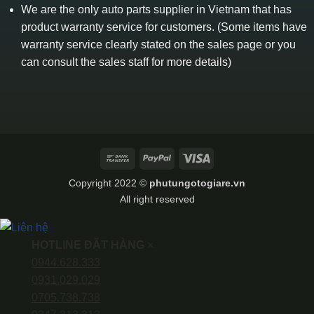
We are the only auto parts supplier in Vietnam that has
product warranty service for customers. (Some items have
warranty service clearly stated on the sales page or you
can consult the sales staff for more details)
Bank
PayPal
Visa
Transfer
Copyright 2022 ©
phutungotogiare.vn
All right reserved
HOTLINE ĐẶT HÀNG
×
0944.628.333
0931.029.029
0705.738.738