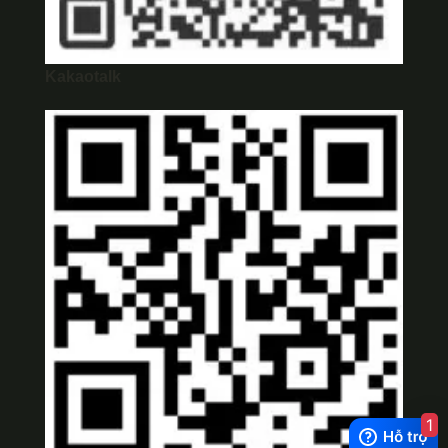
Kakaotalk
1