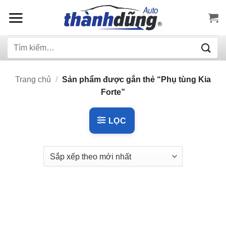
Bỏ
qua
nội
Tìm
dung
kiếm:
Trang chủ
/
Sản phẩm được gắn thẻ “Phụ tùng Kia
Forte”
LỌC