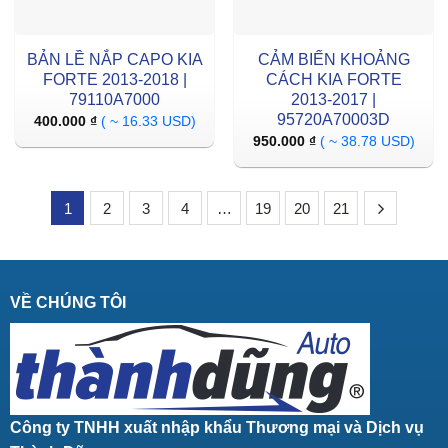
BẢN LỀ NẮP CAPO KIA
CẢM BIẾN KHOẢNG
FORTE 2013-2018 |
CÁCH KIA FORTE
79110A7000
2013-2017 |
95720A70003D
400.000
₫
( ~ 16.33 USD)
950.000
₫
( ~ 38.78 USD)
1
2
3
4
…
19
20
21
VỀ CHÚNG TÔI
Công ty TNHH xuất nhập khẩu Thương mại và Dịch vụ