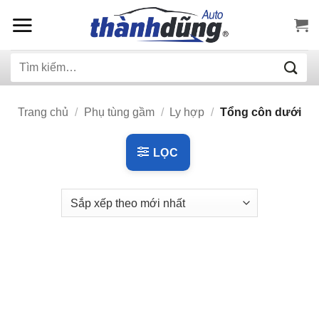
Bỏ
qua
nội
Tìm
dung
kiếm:
Trang chủ
/
Phụ tùng gầm
/
Ly hợp
/
Tổng côn dưới
LỌC