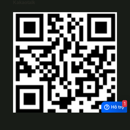
Kakaotalk
1
Viber