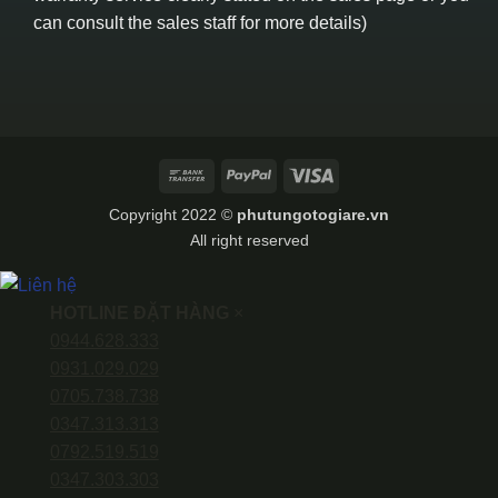
can consult the sales staff for more details)
Bank
PayPal
Visa
Transfer
Copyright 2022 ©
phutungotogiare.vn
All right reserved
HOTLINE ĐẶT HÀNG
×
0944.628.333
0931.029.029
0705.738.738
0347.313.313
0792.519.519
0347.303.303