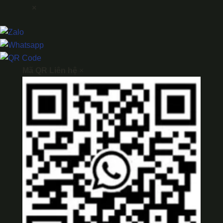
×
Mã QR Liên hệ
×