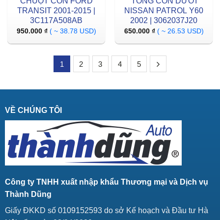
CHUỘT CÔN FORD
TỔNG CÔN DƯỚI
TRANSIT 2001-2015 |
NISSAN PATROL Y60
3C117A508AB
2002 | 3062037J20
950.000
₫
( ~ 38.78 USD)
650.000
₫
( ~ 26.53 USD)
1
2
3
4
5
VỀ CHÚNG TÔI
Công ty TNHH xuất nhập khẩu Thương mại và Dịch vụ
Thành Dũng
Giấy ĐKKD số 0109152593 do sở Kế hoạch và Đầu tư Hà