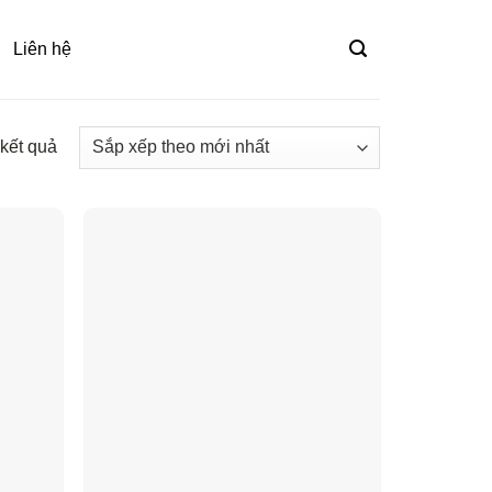
Liên hệ
 kết quả
Đã
sắp
xếp
theo
mới
nhất