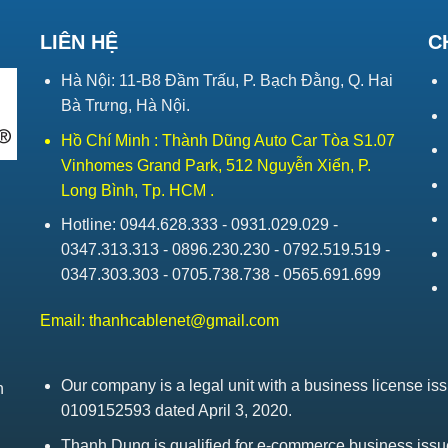
LIÊN HỆ
C
Hà Nội: 11-B8 Đầm Trấu, P. Bạch Đằng, Q. Hai
Bà Trưng, Hà Nội.
Hồ Chí Minh : Thành Dũng Auto Car Tòa S1.07
Vinhomes Grand Park, 512 Nguyễn Xiển, P.
Long Bình, Tp. HCM .
Hotline: 0944.628.333 - 0931.029.029 -
0347.313.313 - 0896.230.230 - 0792.519.519 -
0347.303.303 - 0705.738.738 - 0565.691.699
Email:
thanhcablenet@gmail.com
Our company is a legal unit with a business license 
h
0109152593 dated April 3, 2020.
Thanh Dung is qualified for e-commerce business is