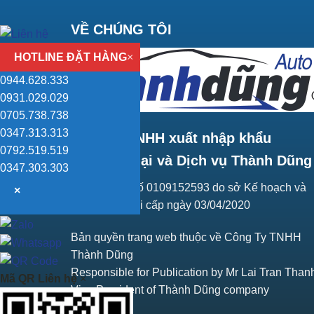
VỀ CHÚNG TÔI
HOTLINE ĐẶT HÀNG
×
0944.628.333
0931.029.029
0705.738.738
0347.313.313
Công ty TNHH xuất nhập khẩu
0792.519.519
Thương mại và Dịch vụ Thành Dũng
0347.303.303
Giấy ĐKKD số 0109152593 do sở Kế hoạch và
×
Đầu tư Hà Nội cấp ngày 03/04/2020
Bản quyền trang web thuộc về Công Ty TNHH
Thành Dũng
Responsible for Publication by Mr Lai Tran Than
Mã QR Liên hệ
×
Vice President of Thành Dũng company