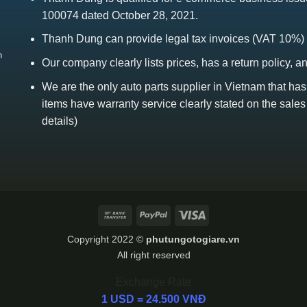
100074 dated October 28, 2021.
Thanh Dung can provide legal tax invoices (VAT 10%)
h
Our company clearly lists prices, has a return policy, a
We are the only auto parts supplier in Vietnam that ha
items have warranty service clearly stated on the sales
details)
Bank
PayPal
Visa
Transfer
Copyright 2022 ©
phutungotogiare.vn
All right reserved
Exchange Rate
1 USD = 24.500 VNĐ