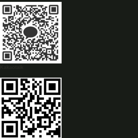
WhatsApp
0944628333
Kakaotalk
WeChat