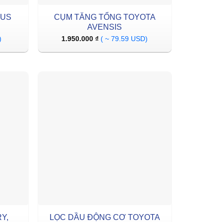
XUS
CỤM TĂNG TỔNG TOYOTA
AVENSIS
)
1.950.000
₫
( ~ 79.59 USD)
Y,
LỌC DẦU ĐỘNG CƠ TOYOTA