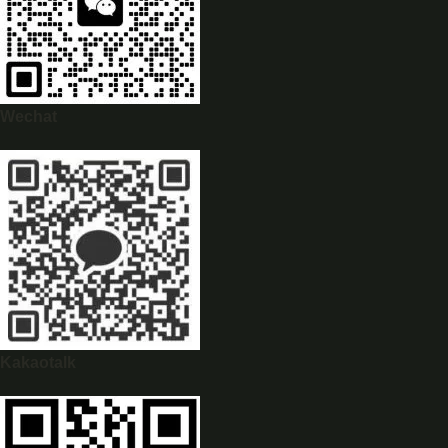
Wechat
WhatsApp
0944628333
Kakaotalk