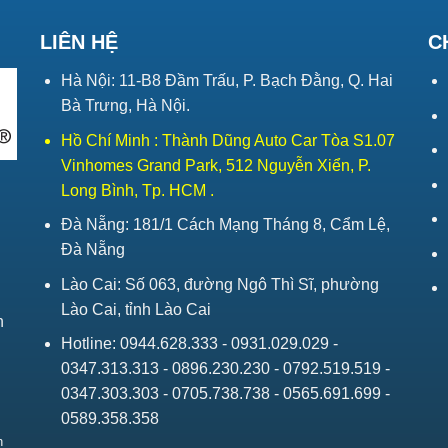
LIÊN HỆ
C
Hà Nội: 11-B8 Đầm Trấu, P. Bạch Đằng, Q. Hai
Bà Trưng, Hà Nội.
Hồ Chí Minh : Thành Dũng Auto Car Tòa S1.07
Vinhomes Grand Park, 512 Nguyễn Xiển, P.
Long Bình, Tp. HCM .
Đà Nẵng: 181/1 Cách Mạng Tháng 8, Cẩm Lệ,
Đà Nẵng
Lào Cai: Số 063, đường Ngô Thì Sĩ, phường
Lào Cai, tỉnh Lào Cai
h
Hotline: 0944.628.333 - 0931.029.029 -
0347.313.313 - 0896.230.230 - 0792.519.519 -
0347.303.303 - 0705.738.738 - 0565.691.699 -
0589.358.358
h