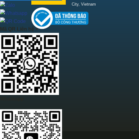
City, Vietnam
Mã QR Liên hệ
×
Whatsapp