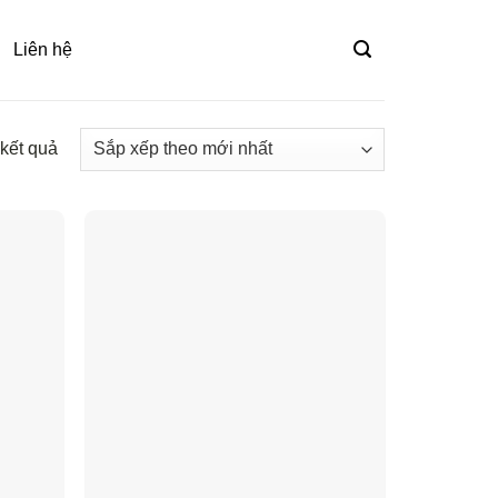
Liên hệ
 kết quả
Đã
sắp
xếp
theo
mới
nhất