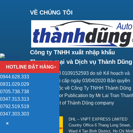
VỀ CHÚNG TÔI
Công ty TNHH xuất nhập khẩu
Thương mại và Dịch vụ Thành Dũng
HOTLINE ĐẶT HÀNG
×
Giấy ĐKKD số 0109152593 do sở Kế hoạch và
0944.628.333
Đầu tư Hà Nội cấp ngày 03/04/2020 Bản quyền
0931.029.029
trang web thuộc về Công Ty TNHH Thành Dũng
0705.738.738
Responsible for Publication by Mr Lai Tran Than
0347.313.313
Vice President of Thành Dũng company
0792.519.519
SHIPPING
0347.303.303
DHL – VNPT EXPRESS LIMITED
×
Country Office 6 Thang Long Street,
Ward 4 Tan Binh District, Ho Chi Min