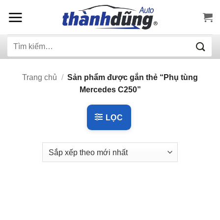
Bỏ
qua
nội
Tìm
dung
kiếm:
Trang chủ
/
Sản phẩm được gắn thẻ “Phụ tùng
Mercedes C250”
LỌC