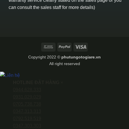
warranty service clearly stated on the sales page or you
can consult the sales staff for more details)
Bank
PayPal
Visa
Transfer
Copyright 2022 ©
phutungotogiare.vn
All right reserved
HOTLINE ĐẶT HÀNG
×
0944.628.333
0931.029.029
0705.738.738
0347.313.313
0792.519.519
0347.303.303