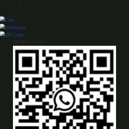
×
Mã QR Liên hệ
×