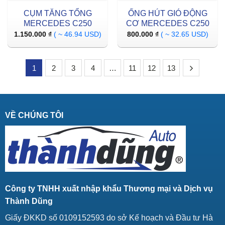
CỤM TĂNG TỔNG
ỐNG HÚT GIÓ ĐỘNG
MERCEDES C250
CƠ MERCEDES C250
1.150.000
₫
( ~ 46.94 USD)
800.000
₫
( ~ 32.65 USD)
1
2
3
4
…
11
12
13
VỀ CHÚNG TÔI
Công ty TNHH xuất nhập khẩu Thương mại và Dịch vụ
Thành Dũng
Giấy ĐKKD số 0109152593 do sở Kế hoạch và Đầu tư Hà