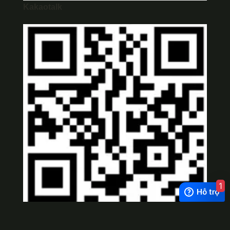
Kakaotalk
1
Viber