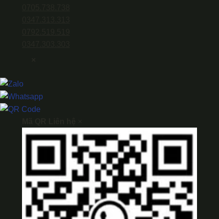
0705.738.738
0347.313.313
0792.519.519
0347.303.303
×
Mã QR Liên hệ
×