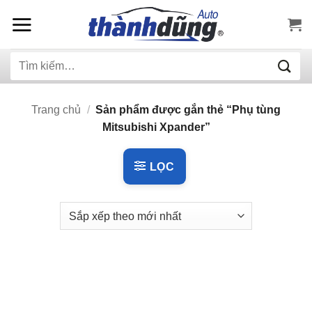
Bỏ
qua
nội
Tìm
dung
kiếm:
Trang chủ
/
Sản phẩm được gắn thẻ “Phụ tùng
Mitsubishi Xpander”
LỌC