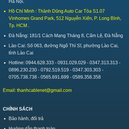
Hà Nội.
Hồ Chí Minh : Thành Dũng Auto Car Tòa S1.07
Vinhomes Grand Park, 512 Nguyễn Xiển, P. Long Bình,
Tp. HCM .
Đà Nẵng: 181/1 Cách Mạng Tháng 8, Cẩm Lệ, Đà Nẵng
Lào Cai: Số 063, đường Ngô Thì Sĩ, phường Lào Cai,
tỉnh Lào Cai
Hotline: 0944.628.333 - 0931.029.029 - 0347.313.313 -
0896.230.230 - 0792.519.519 - 0347.303.303 -
0705.738.738 - 0565.691.699 - 0589.358.358
Email:
thanhcablenet@gmail.com
CHÍNH SÁCH
Bảo hành, đổi trả
Hướng dẫn thanh toán