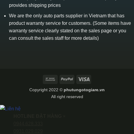
provides shipping prices
We are the only auto parts supplier in Vietnam that has
product warranty service for customers. (Some items have
warranty service clearly stated on the sales page or you
can consult the sales staff for more details)
Bank
PayPal
Visa
Transfer
Copyright 2022 ©
phutungotogiare.vn
All right reserved
HOTLINE ĐẶT HÀNG
×
0944.628.333
0931.029.029