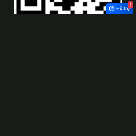
1
Viber
×
Exchange Rate
1 USD = 24.500 VNĐ