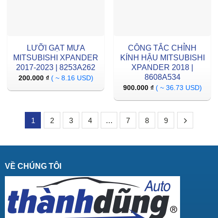
LƯỠI GẠT MƯA
CÔNG TẮC CHỈNH
MITSUBISHI XPANDER
KÍNH HẬU MITSUBISHI
2017-2023 | 8253A262
XPANDER 2018 |
8608A534
200.000
₫
( ~ 8.16 USD)
900.000
₫
( ~ 36.73 USD)
1
2
3
4
…
7
8
9
VỀ CHÚNG TÔI