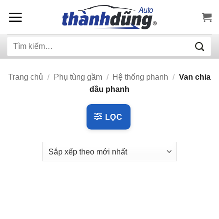
Bỏ
qua
nội
Tìm
dung
kiếm:
Trang chủ
/
Phụ tùng gầm
/
Hệ thống phanh
/
Van chia
dầu phanh
LỌC