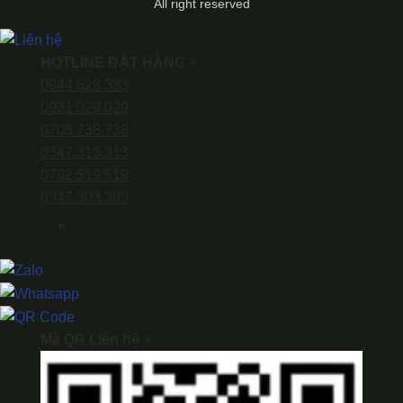
All right reserved
HOTLINE ĐẶT HÀNG
×
0944.628.333
0931.029.029
0705.738.738
0347.313.313
0792.519.519
0347.303.303
×
Mã QR Liên hệ
×