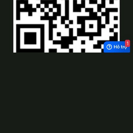
1
Viber
×
Exchange Rate
1 USD = 24.500 VNĐ