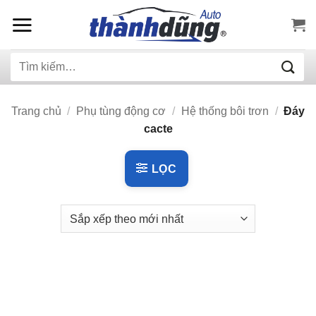
Bỏ
qua
nội
Tìm
dung
kiếm:
Trang chủ
/
Phụ tùng động cơ
/
Hệ thống bôi trơn
/
Đáy
cacte
LỌC