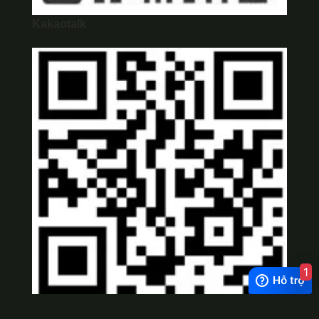
Kakaotalk
1
Viber