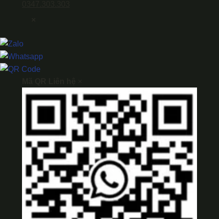
0347.303.303
×
Mã QR Liên hệ
×