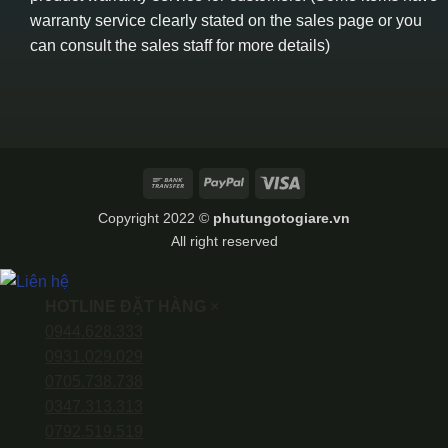
warranty service clearly stated on the sales page or you
can consult the sales staff for more details)
Bank
PayPal
Visa
Transfer
Copyright 2022 ©
phutungotogiare.vn
All right reserved
HOTLINE ĐẶT HÀNG
×
0944.628.333
0931.029.029
0705.738.738
0347.313.313
0792.519.519