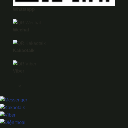
Whatsapp
Wechat
Kakaotalk
Viber
×