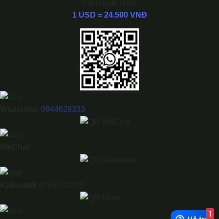
Exchange Rate
1 USD = 24.500 VNĐ
WhatsApp
0944628333
WeChat
Kakaotalk
0705738738
1