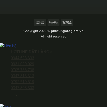
Bank
PayPal
Visa
Transfer
Copyright 2022 ©
phutungotogiare.vn
All right reserved
HOTLINE ĐẶT HÀNG
×
0944.628.333
0931.029.029
0705.738.738
0347.313.313
0792.519.519
0347.303.303
×