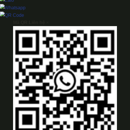
Mã QR Liên hệ
×