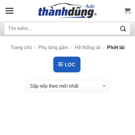
Bỏ
qua
nội
Tìm
dung
kiếm:
Trang chủ
/
Phụ tùng gầm
/
Hệ thống lái
/
Phớt lái
LỌC