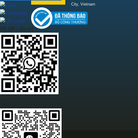
City, Vietnam
Mã QR Liên hệ
×
Whatsapp