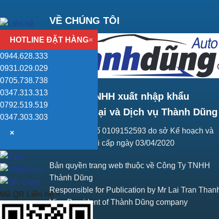
VỀ CHÚNG TÔI
HOTLINE ĐẶT HÀNG
×
0944.628.333
0931.029.029
0705.738.738
0347.313.313
Công ty TNHH xuất nhập khẩu
0792.519.519
Thương mại và Dịch vụ Thành Dũng
0347.303.303
Giấy ĐKKD số 0109152593 do sở Kế hoạch và
×
Đầu tư Hà Nội cấp ngày 03/04/2020
Bản quyền trang web thuộc về Công Ty TNHH
Thành Dũng
Responsible for Publication by Mr Lai Tran Than
Mã QR Liên hệ
×
Vice President of Thành Dũng company