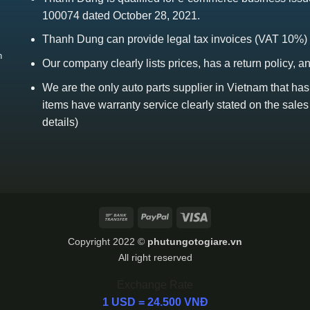
100074 dated October 28, 2021.
Thanh Dung can provide legal tax invoices (VAT 10%)
h
Our company clearly lists prices, has a return policy, a
We are the only auto parts supplier in Vietnam that ha
items have warranty service clearly stated on the sales
details)
Bank
PayPal
Visa
Transfer
Copyright 2022 ©
phutungotogiare.vn
All right reserved
Exchange Rate
1 USD = 24.500 VNĐ