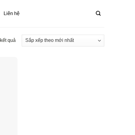
Liên hệ
 kết quả
Đã
sắp
xếp
theo
mới
nhất