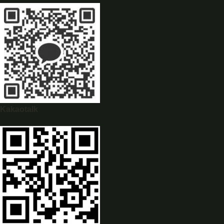
WhatsApp
0944628333
Kakaotalk
WeChat