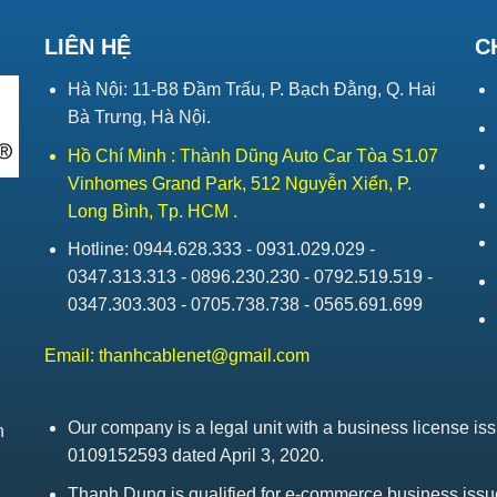
LIÊN HỆ
C
Hà Nội: 11-B8 Đầm Trấu, P. Bạch Đằng, Q. Hai
Bà Trưng, Hà Nội.
Hồ Chí Minh : Thành Dũng Auto Car Tòa S1.07
Vinhomes Grand Park, 512 Nguyễn Xiển, P.
Long Bình, Tp. HCM .
Hotline: 0944.628.333 - 0931.029.029 -
0347.313.313 - 0896.230.230 - 0792.519.519 -
0347.303.303 - 0705.738.738 - 0565.691.699
Email:
thanhcablenet@gmail.com
Our company is a legal unit with a business license 
h
0109152593 dated April 3, 2020.
Thanh Dung is qualified for e-commerce business is