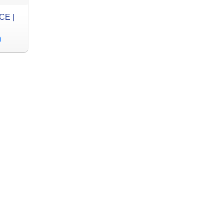
CE |
)