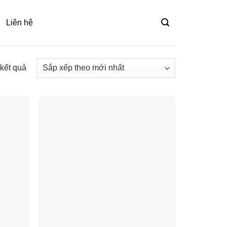
Liên hệ
 kết quả
Đã
sắp
xếp
theo
mới
nhất