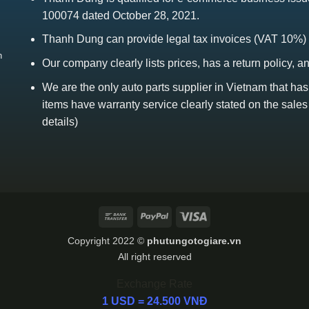
100074 dated October 28, 2021.
Thanh Dung can provide legal tax invoices (VAT 10%)
h
Our company clearly lists prices, has a return policy, a
We are the only auto parts supplier in Vietnam that ha
items have warranty service clearly stated on the sales
details)
Bank
PayPal
Visa
Transfer
Copyright 2022 ©
phutungotogiare.vn
All right reserved
Exchange Rate
1 USD = 24.500 VNĐ