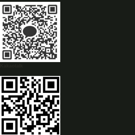
WhatsApp
0944628333
Kakaotalk
WeChat