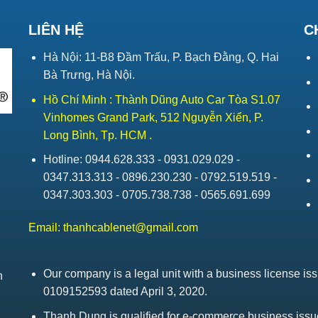
LIÊN HỆ
C
Hà Nội: 11-B8 Đầm Trấu, P. Bạch Đằng, Q. Hai
Bà Trưng, Hà Nội.
Hồ Chí Minh : Thành Dũng Auto Car Tòa S1.07
Vinhomes Grand Park, 512 Nguyễn Xiển, P.
Long Bình, Tp. HCM .
Hotline: 0944.628.333 - 0931.029.029 -
0347.313.313 - 0896.230.230 - 0792.519.519 -
0347.303.303 - 0705.738.738 - 0565.691.699
Email:
thanhcablenet@gmail.com
Our company is a legal unit with a business license 
h
0109152593 dated April 3, 2020.
Thanh Dung is qualified for e-commerce business is