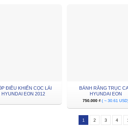
P ĐIỀU KHIỂN CỌC LÁI
BÁNH RĂNG TRỤC C
HYUNDAI EON 2012
HYUNDAI EON
750.000
₫
( ~ 30.61 USD
1
2
3
4