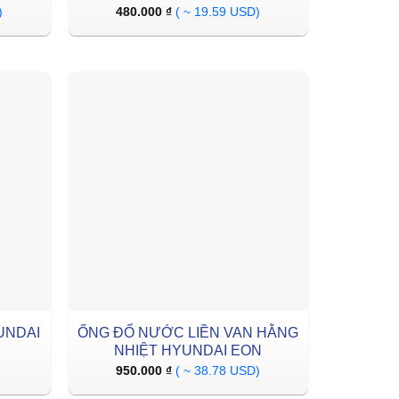
)
480.000
₫
( ~ 19.59 USD)
UNDAI
ỐNG ĐỔ NƯỚC LIỀN VAN HẰNG
NHIỆT HYUNDAI EON
950.000
₫
( ~ 38.78 USD)