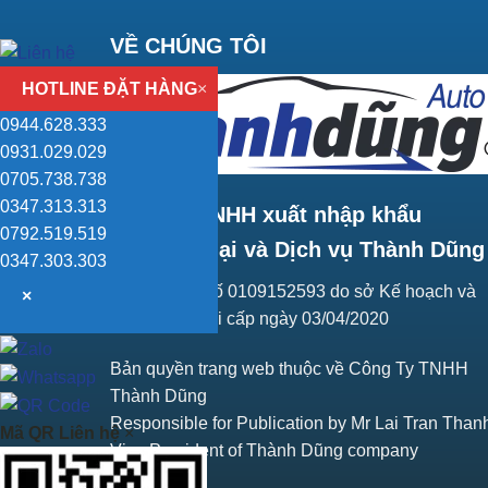
VỀ CHÚNG TÔI
HOTLINE ĐẶT HÀNG
×
0944.628.333
0931.029.029
0705.738.738
0347.313.313
Công ty TNHH xuất nhập khẩu
0792.519.519
Thương mại và Dịch vụ Thành Dũng
0347.303.303
Giấy ĐKKD số 0109152593 do sở Kế hoạch và
×
Đầu tư Hà Nội cấp ngày 03/04/2020
Bản quyền trang web thuộc về Công Ty TNHH
Thành Dũng
Responsible for Publication by Mr Lai Tran Than
Mã QR Liên hệ
×
Vice President of Thành Dũng company