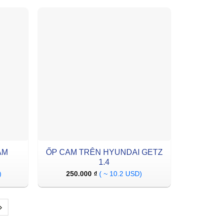
AM
ỐP CAM TRÊN HYUNDAI GETZ
1.4
)
250.000
₫
( ~ 10.2 USD)