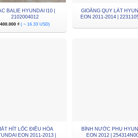
ẠC BALIE HYUNDAI I10 |
GIOĂNG QUY LÁT HYU
2102004012
EON 2011-2014 | 223110
400.000
₫
( ~ 16.33 USD)
ẶT HÍT LỐC ĐIỀU HÒA
BÌNH NƯỚC PHỤ HYUNDAI
UNDAI EON 2011-2013 |
EON 2012 | 254314N0