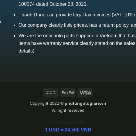
100074 dated October 28, 2021.
Thanh Dung can provide legal tax invoices (VAT 10%)
h
Our company clearly lists prices, has a return policy, a
We are the only auto parts supplier in Vietnam that ha
items have warranty service clearly stated on the sales
details)
Bank
PayPal
Visa
Transfer
Copyright 2022 ©
phutungotogiare.vn
All right reserved
Exchange Rate
1 USD = 24.500 VNĐ