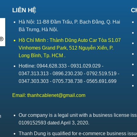
LIÊN HỆ
C
Hà Nội: 11-B8 Đầm Trấu, P. Bạch Đằng, Q. Hai
Bà Trưng, Hà Nội.
Hồ Chí Minh : Thành Dũng Auto Car Tòa S1.07
Vinhomes Grand Park, 512 Nguyễn Xiển, P.
Long Bình, Tp. HCM .
Hotline: 0944.628.333 - 0931.029.029 -
0347.313.313 - 0896.230.230 - 0792.519.519 -
0347.303.303 - 0705.738.738 - 0565.691.699
Email:
thanhcablenet@gmail.com
Our company is a legal unit with a business license 
h
0109152593 dated April 3, 2020.
Thanh Dung is qualified for e-commerce business is