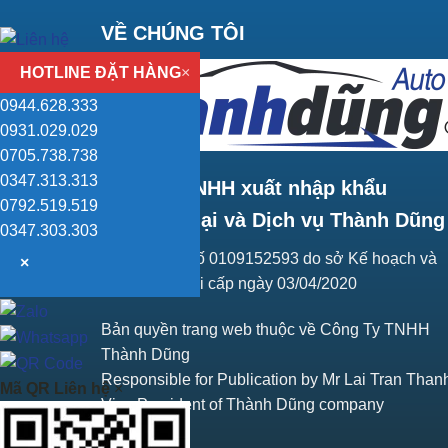
VỀ CHÚNG TÔI
HOTLINE ĐẶT HÀNG
×
0944.628.333
0931.029.029
0705.738.738
0347.313.313
Công ty TNHH xuất nhập khẩu
0792.519.519
Thương mại và Dịch vụ Thành Dũng
0347.303.303
Giấy ĐKKD số 0109152593 do sở Kế hoạch và
×
Đầu tư Hà Nội cấp ngày 03/04/2020
Bản quyền trang web thuộc về Công Ty TNHH
Thành Dũng
Responsible for Publication by Mr Lai Tran Than
Mã QR Liên hệ
×
Vice President of Thành Dũng company