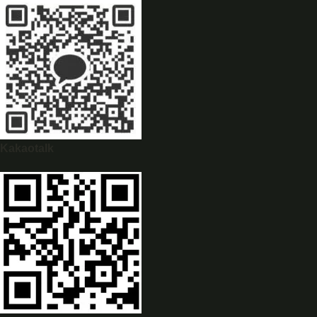
WhatsApp
0944628333
Kakaotalk
WeChat