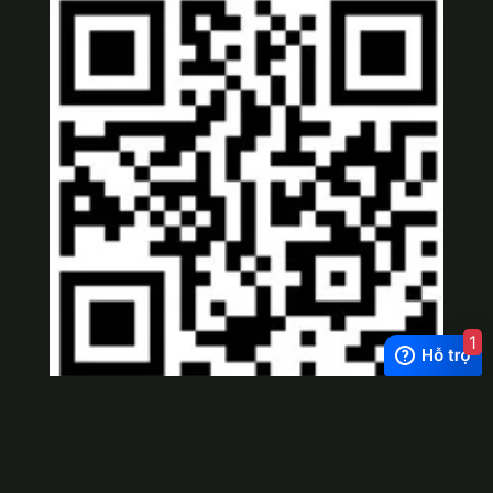
1
Viber
×