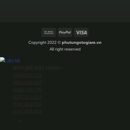
Bank
PayPal
Visa
Transfer
Copyright 2022 ©
phutungotogiare.vn
All right reserved
HOTLINE ĐẶT HÀNG
×
0944.628.333
0931.029.029
0705.738.738
0347.313.313
0792.519.519
0347.303.303
×