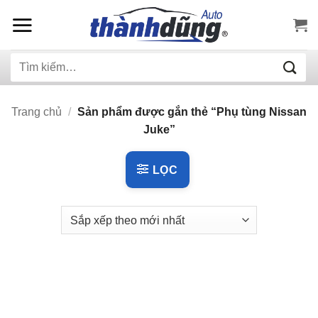
Bỏ
qua
nội
Tìm
dung
kiếm:
Trang chủ
/
Sản phẩm được gắn thẻ “Phụ tùng Nissan
Juke”
LỌC