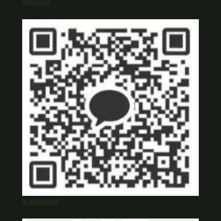
Wechat
Kakaotalk