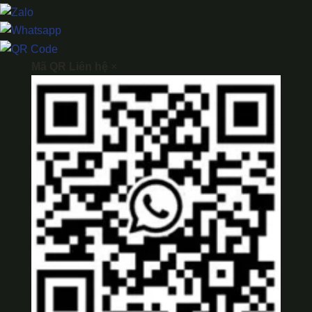
Mã QR Liên hệ
×