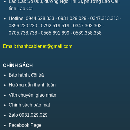
Lào Cai: Số 063, đường Ngô Thì Sĩ, phường Lào Cai,
tỉnh Lào Cai
Hotline: 0944.628.333 - 0931.029.029 - 0347.313.313 -
0896.230.230 - 0792.519.519 - 0347.303.303 -
0705.738.738 - 0565.691.699 - 0589.358.358
Email:
thanhcablenet@gmail.com
CHÍNH SÁCH
Bảo hành, đổi trả
Hướng dẫn thanh toán
Vận chuyển, giao nhận
Chính sách bảo mật
Zalo 0931.029.029
Facebook Page