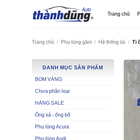
Bỏ
qua
Trang chủ
P
nội
dung
Trang chủ
/
Phụ tùng gầm
/
Hệ thống lái
/
Ti ô
DANH MỤC SẢN PHẨM
BOM VÀNG
Chưa phân loại
HÀNG SALE
Ống xả - ống bô
Phụ tùng Acura
Phụ tùng Audi