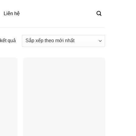
Liên hệ
 kết quả
Đã
sắp
xếp
theo
mới
nhất