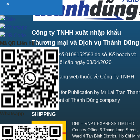
×
Công ty TNHH xuất nhập khẩu
Thương mại và Dịch vụ Thành Dũng
Mã QR Liên hệ
×
Giấy ĐKKD số 0109152593 do sở Kế hoạch và
Đầu tư Hà Nội cấp ngày 03/04/2020
Bản quyền trang web thuộc về Công Ty TNHH
Thành Dũng
Responsible for Publication by Mr Lai Tran Than
Vice President of Thành Dũng company
Whatsapp
SHIPPING
DHL – VNPT EXPRESS LIMITED
Country Office 6 Thang Long Street,
Ward 4 Tan Binh District, Ho Chi Min