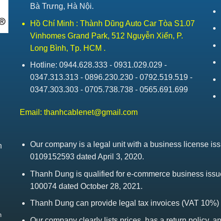
Bà Trưng, Hà Nội.
Hồ Chí Minh : Thành Dũng Auto Car Tòa S1.07
Vinhomes Grand Park, 512 Nguyễn Xiển, P.
Long Bình, Tp. HCM .
Hotline: 0944.628.333 - 0931.029.029 -
0347.313.313 - 0896.230.230 - 0792.519.519 -
0347.303.303 - 0705.738.738 - 0565.691.699
Email:
thanhcablenet@gmail.com
Our company is a legal unit with a business license 
h
0109152593 dated April 3, 2020.
Thanh Dung is qualified for e-commerce business is
100074 dated October 28, 2021.
Thanh Dung can provide legal tax invoices (VAT 10%)
h
Our company clearly lists prices, has a return policy, a