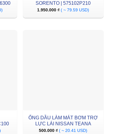
6300
SORENTO | 575102P210
D)
1.950.000
₫
( ~ 79.59 USD)
I
ỐNG DẦU LÀM MÁT BƠM TRỢ
C100
LỰC LÁI NISSAN TEANA
)
500.000
₫
( ~ 20.41 USD)