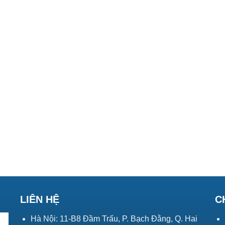
LIÊN HỆ
C
Hà Nội: 11-B8 Đầm Trấu, P. Bạch Đằng, Q. Hai