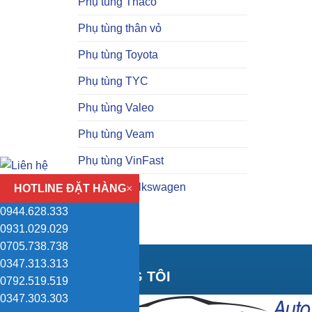
Phụ tùng Thaco
Phụ tùng thân vỏ
Phụ tùng Toyota
Phụ tùng TYC
Phụ tùng Valeo
Phụ tùng Veam
Phụ tùng VinFast
Phụ tùng Volkswagen
HOTLINE ĐẶT HÀNG
×
0944.628.333
0931.029.029
0705.738.738
0347.313.313
VỀ CHÚNG TÔI
0792.519.519
0347.303.303