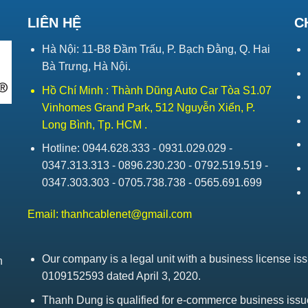
LIÊN HỆ
C
Hà Nội: 11-B8 Đầm Trấu, P. Bạch Đằng, Q. Hai
Bà Trưng, Hà Nội.
Hồ Chí Minh : Thành Dũng Auto Car Tòa S1.07
Vinhomes Grand Park, 512 Nguyễn Xiển, P.
Long Bình, Tp. HCM .
Hotline: 0944.628.333 - 0931.029.029 -
0347.313.313 - 0896.230.230 - 0792.519.519 -
0347.303.303 - 0705.738.738 - 0565.691.699
Email:
thanhcablenet@gmail.com
Our company is a legal unit with a business license 
h
0109152593 dated April 3, 2020.
Thanh Dung is qualified for e-commerce business is