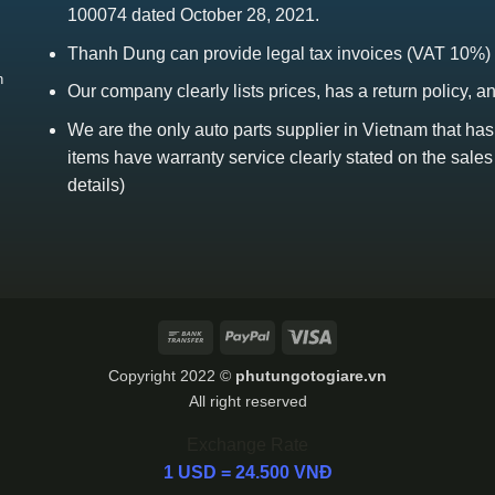
100074 dated October 28, 2021.
Thanh Dung can provide legal tax invoices (VAT 10%)
h
Our company clearly lists prices, has a return policy, a
We are the only auto parts supplier in Vietnam that ha
items have warranty service clearly stated on the sales
details)
Bank
PayPal
Visa
Transfer
Copyright 2022 ©
phutungotogiare.vn
All right reserved
Exchange Rate
1 USD = 24.500 VNĐ