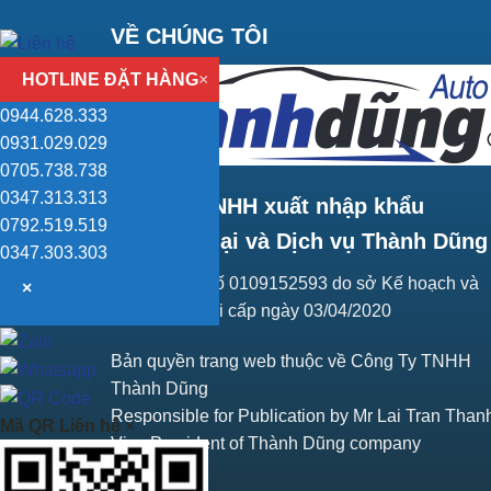
VỀ CHÚNG TÔI
HOTLINE ĐẶT HÀNG
×
0944.628.333
0931.029.029
0705.738.738
0347.313.313
Công ty TNHH xuất nhập khẩu
0792.519.519
Thương mại và Dịch vụ Thành Dũng
0347.303.303
Giấy ĐKKD số 0109152593 do sở Kế hoạch và
×
Đầu tư Hà Nội cấp ngày 03/04/2020
Bản quyền trang web thuộc về Công Ty TNHH
Thành Dũng
Responsible for Publication by Mr Lai Tran Than
Mã QR Liên hệ
×
Vice President of Thành Dũng company