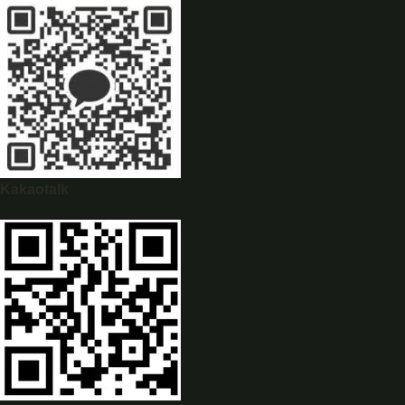
WhatsApp
0944628333
Kakaotalk
WeChat