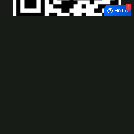
1
Viber
×
Exchange Rate
1 USD = 24.500 VNĐ