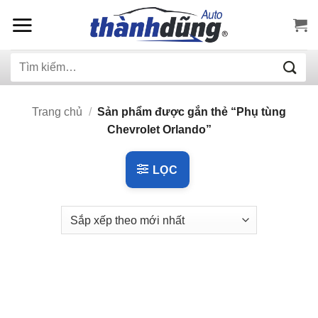
Bỏ
qua
nội
Tìm
dung
kiếm:
Trang chủ
/
Sản phẩm được gắn thẻ “Phụ tùng
Chevrolet Orlando”
LỌC