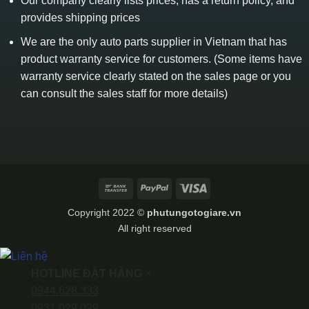
Our company clearly lists prices, has a return policy, and
provides shipping prices
We are the only auto parts supplier in Vietnam that has
product warranty service for customers. (Some items have
warranty service clearly stated on the sales page or you
can consult the sales staff for more details)
Bank
PayPal
Visa
Transfer
Copyright 2022 ©
phutungotogiare.vn
All right reserved
HOTLINE ĐẶT HÀNG
×
0944.628.333
0931.029.029