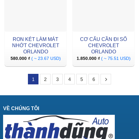
RON KÉT LÀM MÁT
CƠ CẤU CẦN ĐI SỐ
NHỚT CHEVROLET
CHEVROLET
ORLANDO
ORLANDO
580.000
₫
( ~ 23.67 USD)
1.850.000
₫
( ~ 75.51 USD)
1
2
3
4
5
6
VỀ CHÚNG TÔI