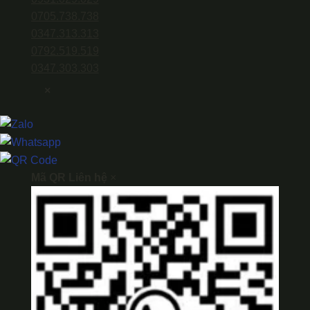
0705.738.738
0347.313.313
0792.519.519
0347.303.303
×
Mã QR Liên hệ
×