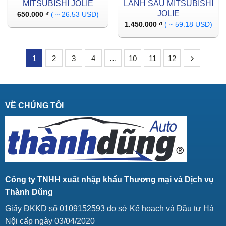
MITSUBISHI JOLIE
LẠNH SAU MITSUBISHI
JOLIE
650.000
₫
( ~ 26.53 USD)
1.450.000
₫
( ~ 59.18 USD)
1
2
3
4
…
10
11
12
VỀ CHÚNG TÔI
Công ty TNHH xuất nhập khẩu Thương mại và Dịch vụ
Thành Dũng
Giấy ĐKKD số 0109152593 do sở Kế hoạch và Đầu tư Hà
Nội cấp ngày 03/04/2020