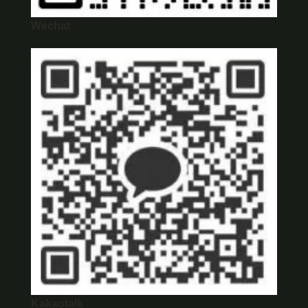
Wechat
Kakaotalk