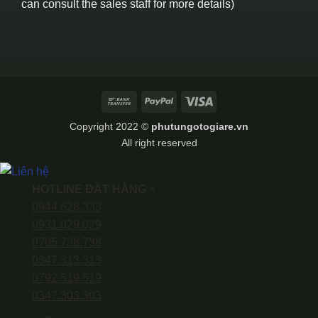
can consult the sales staff for more details)
Bank
PayPal
Visa
Transfer
Copyright 2022 ©
phutungotogiare.vn
All right reserved
HOTLINE ĐẶT HÀNG
×
0944.628.333
0931.029.029
0705.738.738
0347.313.313
0792.519.519
0347.303.303