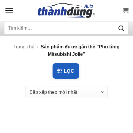
Bỏ
qua
nội
Tìm
dung
kiếm:
Trang chủ
/
Sản phẩm được gắn thẻ “Phụ tùng
Mitsubishi Jolie”
LỌC