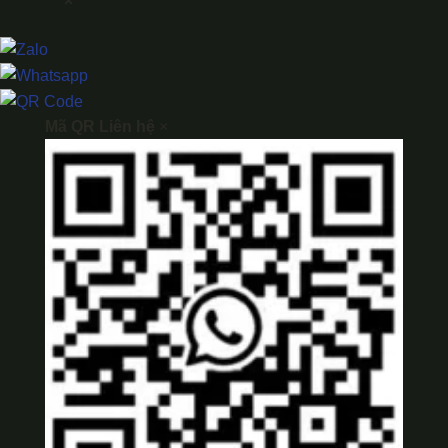
×
Mã QR Liên hệ
×