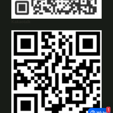
Kakaotalk
1