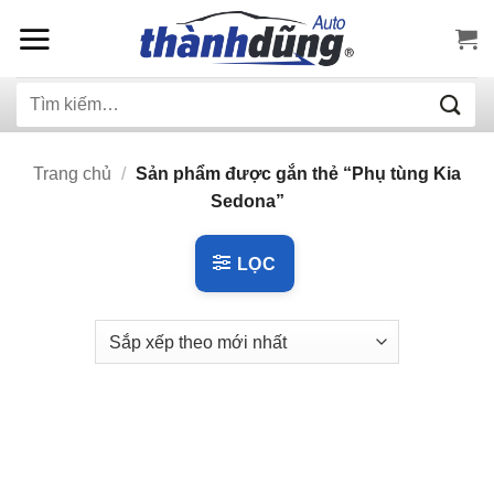
Bỏ
qua
nội
Tìm
dung
kiếm:
Trang chủ
/
Sản phẩm được gắn thẻ “Phụ tùng Kia
Sedona”
LỌC