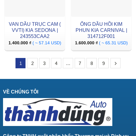
VAN DẦU TRỤC CAM (
ỐNG DẦU HỒI KIM
VVTI) KIA SEDONA |
PHUN KIA CARNIVAL |
243553CAA2
314712F001
1.400.000
₫
( ~ 57.14 USD)
1.600.000
₫
( ~ 65.31 USD)
1
2
3
4
…
7
8
9
VỀ CHÚNG TÔI