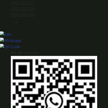
0347.313.313
0792.519.519
0347.303.303
×
Mã QR Liên hệ
×