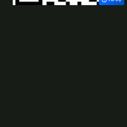
Viber
×
Exchange Rate
1 USD = 24.500 VNĐ