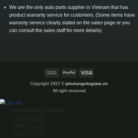
We are the only auto parts supplier in Vietnam that has
product warranty service for customers. (Some items have
warranty service clearly stated on the sales page or you
can consult the sales staff for more details)
Bank
PayPal
Visa
Transfer
Copyright 2022 ©
phutungotogiare.vn
All right reserved
HOTLINE ĐẶT HÀNG
×
0944.628.333
0931.029.029
0705.738.738