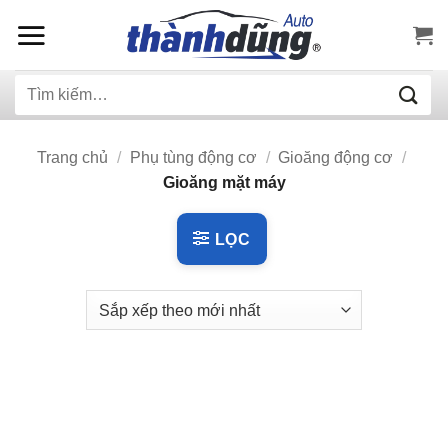
Bỏ
qua
nội
Tìm
dung
kiếm:
Trang chủ
/
Phụ tùng động cơ
/
Gioăng động cơ
/
Gioăng mặt máy
LỌC