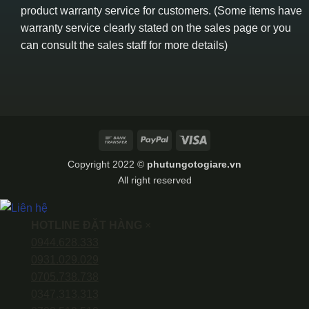
product warranty service for customers. (Some items have
warranty service clearly stated on the sales page or you
can consult the sales staff for more details)
Bank
PayPal
Visa
Transfer
Copyright 2022 ©
phutungotogiare.vn
All right reserved
HOTLINE ĐẶT HÀNG
×
0944.628.333
0931.029.029
0705.738.738
0347.313.313