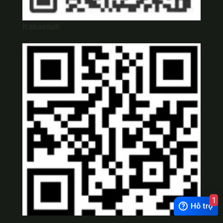
Kakaotalk
1