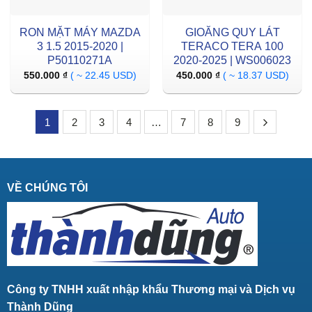
RON MẶT MÁY MAZDA
GIOĂNG QUY LÁT
3 1.5 2015-2020 |
TERACO TERA 100
P50110271A
2020-2025 | WS006023
550.000
₫
( ~ 22.45 USD)
450.000
₫
( ~ 18.37 USD)
1
2
3
4
…
7
8
9
VỀ CHÚNG TÔI
Công ty TNHH xuất nhập khẩu Thương mại và Dịch vụ
Thành Dũng