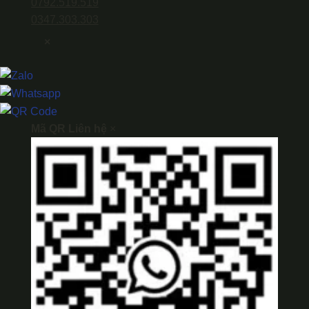
0792.519.519
0347.303.303
×
Mã QR Liên hệ
×