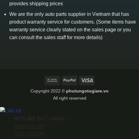
provides shipping prices
We are the only auto parts supplier in Vietnam that has
product warranty service for customers. (Some items have
warranty service clearly stated on the sales page or you
can consult the sales staff for more details)
Bank
PayPal
Visa
Transfer
Copyright 2022 ©
phutungotogiare.vn
All right reserved
HOTLINE ĐẶT HÀNG
×
0944.628.333
0931.029.029