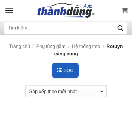
Bỏ
qua
nội
Tìm
dung
kiếm:
Trang chủ
/
Phụ tùng gầm
/
Hệ thống treo
/
Rotuyn
càng cong
LỌC