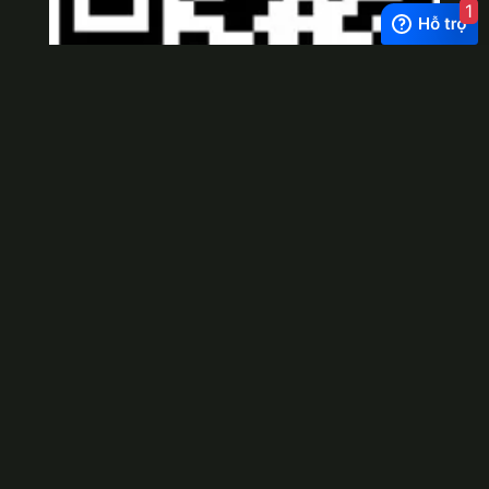
1
Viber
×
Exchange Rate
1 USD = 24.500 VNĐ