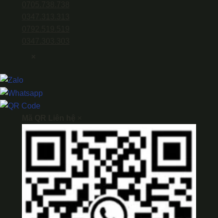
0705.738.738
0347.313.313
0792.519.519
0347.303.303
×
Mã QR Liên hệ
×