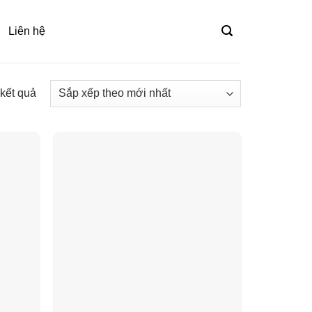
Liên hệ
 kết quả
Đã
sắp
xếp
theo
mới
nhất