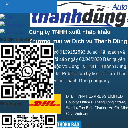
×
Công ty TNHH xuất nhập khẩu
Mã QR Liên hệ
×
Thương mại và Dịch vụ Thành Dũng
Giấy ĐKKD số 0109152593 do sở Kế hoạch và
Đầu tư Hà Nội cấp ngày 03/04/2020 Bản quyền
trang web thuộc về Công Ty TNHH Thành Dũng
Responsible for Publication by Mr Lai Tran Than
Vice President of Thành Dũng company
SHIPPING
DHL – VNPT EXPRESS LIMITED
Country Office 6 Thang Long Street,
Whatsapp
Ward 4 Tan Binh District, Ho Chi Min
City, Vietnam