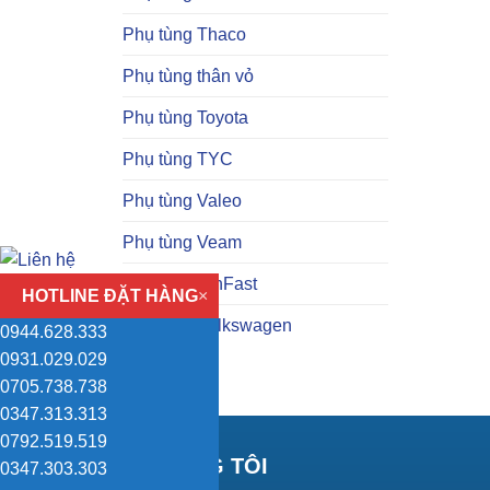
Phụ tùng Thaco
Phụ tùng thân vỏ
Phụ tùng Toyota
Phụ tùng TYC
Phụ tùng Valeo
Phụ tùng Veam
Phụ tùng VinFast
HOTLINE ĐẶT HÀNG
×
Phụ tùng Volkswagen
0944.628.333
0931.029.029
0705.738.738
0347.313.313
0792.519.519
VỀ CHÚNG TÔI
0347.303.303