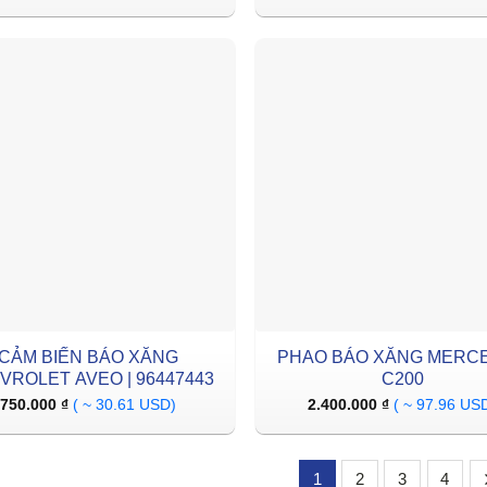
CẢM BIẾN BÁO XĂNG
PHAO BÁO XĂNG MERC
VROLET AVEO | 96447443
C200
750.000
₫
( ~ 30.61 USD)
2.400.000
₫
( ~ 97.96 US
1
2
3
4