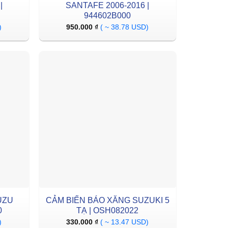
|
SANTAFE 2006-2016 |
944602B000
)
950.000
₫
( ~ 38.78 USD)
UZU
CẢM BIẾN BÁO XĂNG SUZUKI 5
0
TẠ | OSH082022
)
330.000
₫
( ~ 13.47 USD)