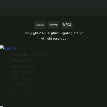
Bank
PayPal
Visa
Transfer
Copyright 2022 ©
phutungotogiare.vn
All right reserved
HOTLINE ĐẶT HÀNG
×
0944.628.333
0931.029.029
0705.738.738
0347.313.313
0792.519.519
0347.303.303
×