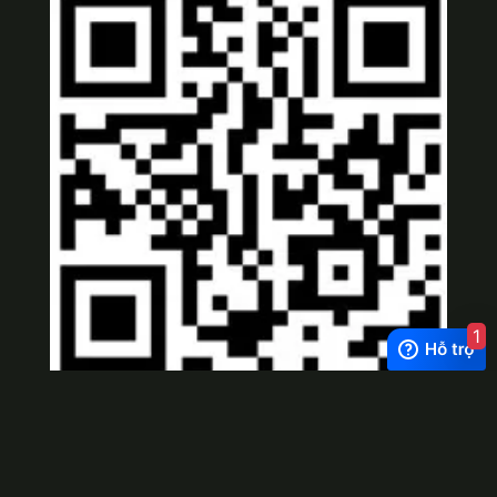
1
Viber
×