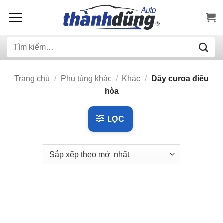
Bỏ
qua
nội
Tìm
dung
kiếm:
Trang chủ
/
Phụ tùng khác
/
Khác
/
Dây curoa điều
hòa
LỌC