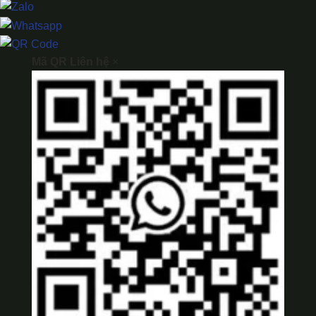
Mã QR Liên hệ
×