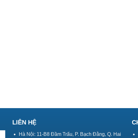
LIÊN HỆ
C
Hà Nội: 11-B8 Đầm Trấu, P. Bạch Đằng, Q. Hai