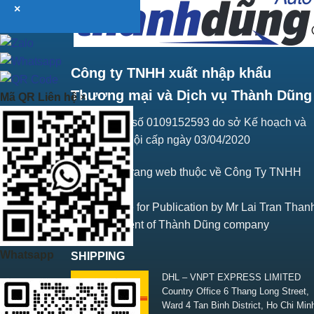
×
Công ty TNHH xuất nhập khẩu
Thương mại và Dịch vụ Thành Dũng
Mã QR Liên hệ
×
Giấy ĐKKD số 0109152593 do sở Kế hoạch và
Đầu tư Hà Nội cấp ngày 03/04/2020
Bản quyền trang web thuộc về Công Ty TNHH
Thành Dũng
Responsible for Publication by Mr Lai Tran Than
Vice President of Thành Dũng company
Whatsapp
SHIPPING
DHL – VNPT EXPRESS LIMITED
Country Office 6 Thang Long Street,
Ward 4 Tan Binh District, Ho Chi Min