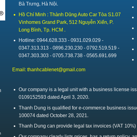
Bà Trưng, Hà Nội.
Hồ Chí Minh : Thành Dũng Auto Car Tòa S1.07
Vinhomes Grand Park, 512 Nguyễn Xiển, P.
Long Bình, Tp. HCM .
Hotline: 0944.628.333 - 0931.029.029 -
0347.313.313 - 0896.230.230 - 0792.519.519 -
0347.303.303 - 0705.738.738 - 0565.691.699
Email:
thanhcablenet@gmail.com
Our company is a legal unit with a business license 
h
0109152593 dated April 3, 2020.
Thanh Dung is qualified for e-commerce business is
100074 dated October 28, 2021.
Thanh Dung can provide legal tax invoices (VAT 10%)
h
Our company clearly lists prices, has a return policy, a