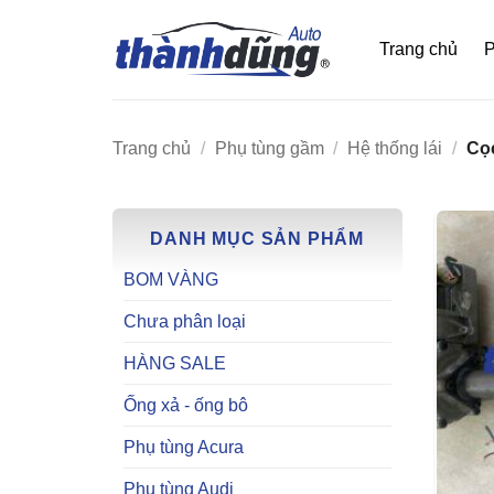
Bỏ
qua
Trang chủ
P
nội
dung
Trang chủ
/
Phụ tùng gầm
/
Hệ thống lái
/
Cọc
DANH MỤC SẢN PHẨM
BOM VÀNG
Chưa phân loại
HÀNG SALE
Ống xả - ống bô
Phụ tùng Acura
Phụ tùng Audi