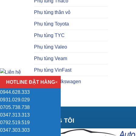
Phụ tùng Thaco
Phụ tùng thân vỏ
Phụ tùng Toyota
Phụ tùng TYC
Phụ tùng Valeo
Phụ tùng Veam
Phụ tùng VinFast
Phụ tùng Volkswagen
HOTLINE ĐẶT HÀNG
×
0944.628.333
0931.029.029
0705.738.738
0347.313.313
VỀ CHÚNG TÔI
0792.519.519
0347.303.303