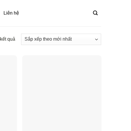
Liên hệ
 kết quả
Đã
sắp
xếp
theo
mới
nhất