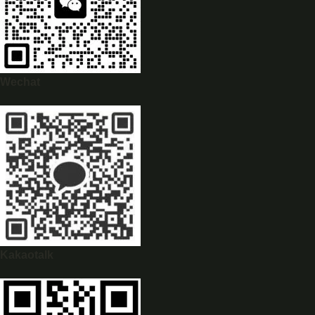
Wechat
WhatsApp
0944628333
Kakaotalk