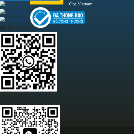
City, Vietnam
Mã QR Liên hệ
×
Whatsapp