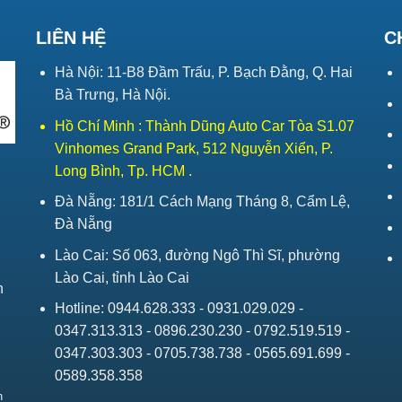
LIÊN HỆ
C
Hà Nội: 11-B8 Đầm Trấu, P. Bạch Đằng, Q. Hai
Bà Trưng, Hà Nội.
Hồ Chí Minh : Thành Dũng Auto Car Tòa S1.07
Vinhomes Grand Park, 512 Nguyễn Xiển, P.
Long Bình, Tp. HCM .
Đà Nẵng: 181/1 Cách Mạng Tháng 8, Cẩm Lệ,
Đà Nẵng
Lào Cai: Số 063, đường Ngô Thì Sĩ, phường
Lào Cai, tỉnh Lào Cai
h
Hotline: 0944.628.333 - 0931.029.029 -
0347.313.313 - 0896.230.230 - 0792.519.519 -
0347.303.303 - 0705.738.738 - 0565.691.699 -
0589.358.358
h