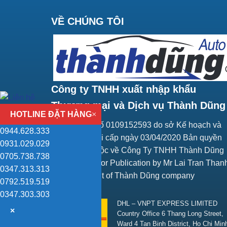
VỀ CHÚNG TÔI
Công ty TNHH xuất nhập khẩu
Thương mại và Dịch vụ Thành Dũng
HOTLINE ĐẶT HÀNG
×
Giấy ĐKKD số 0109152593 do sở Kế hoạch và
0944.628.333
Đầu tư Hà Nội cấp ngày 03/04/2020 Bản quyền
0931.029.029
trang web thuộc về Công Ty TNHH Thành Dũng
0705.738.738
Responsible for Publication by Mr Lai Tran Than
0347.313.313
Vice President of Thành Dũng company
0792.519.519
SHIPPING
0347.303.303
DHL – VNPT EXPRESS LIMITED
×
Country Office 6 Thang Long Street,
Ward 4 Tan Binh District, Ho Chi Min