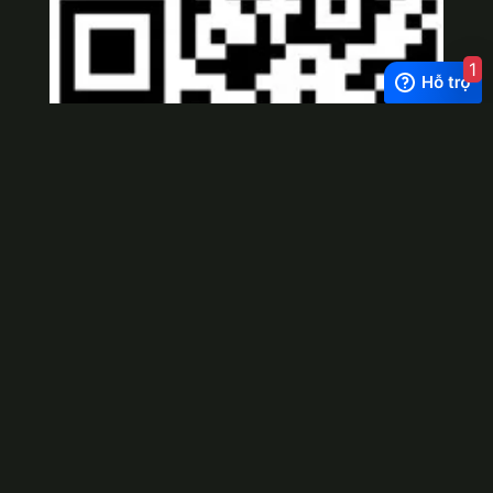
1
Viber
×
Exchange Rate
1 USD = 24.500 VNĐ