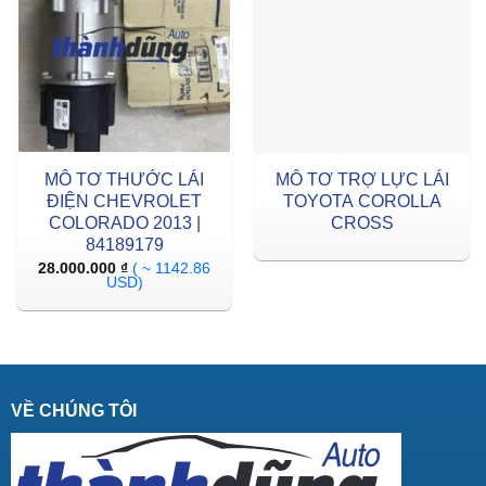
MÔ TƠ THƯỚC LÁI
MÔ TƠ TRỢ LỰC LÁI
ĐIỆN CHEVROLET
TOYOTA COROLLA
COLORADO 2013 |
CROSS
84189179
28.000.000
₫
( ~ 1142.86
USD)
VỀ CHÚNG TÔI