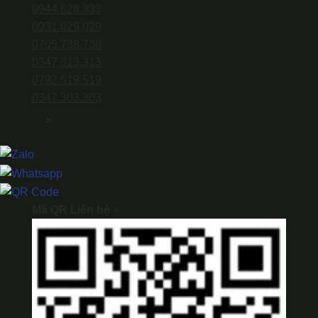
0944.628.333
0931.029.029
0705.738.738
0347.313.313
0792.519.519
0347.303.303
×
Mã QR Liên hệ
×