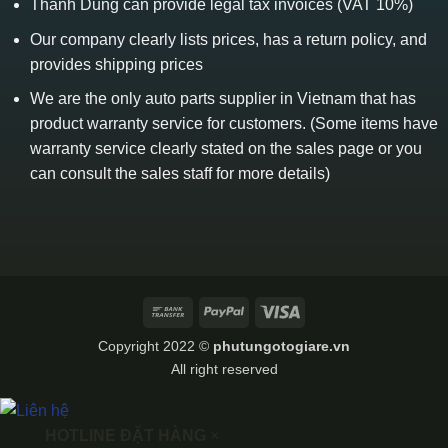
Thanh Dung can provide legal tax invoices (VAT 10%)
Our company clearly lists prices, has a return policy, and
provides shipping prices
We are the only auto parts supplier in Vietnam that has
product warranty service for customers. (Some items have
warranty service clearly stated on the sales page or you
can consult the sales staff for more details)
Bank
PayPal
Visa
Transfer
Copyright 2022 ©
phutungotogiare.vn
All right reserved
HOTLINE ĐẶT HÀNG
×