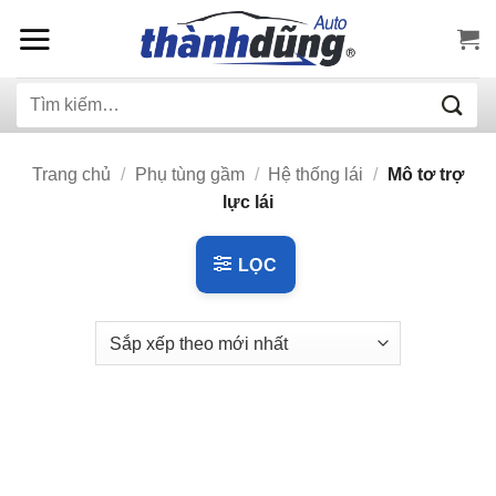
Bỏ
qua
nội
Tìm
dung
kiếm:
Trang chủ
/
Phụ tùng gầm
/
Hệ thống lái
/
Mô tơ trợ
lực lái
LỌC