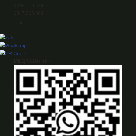
0792.519.519
0347.303.303
×
Mã QR Liên hệ
×