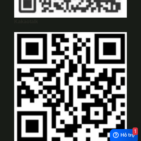
Kakaotalk
1