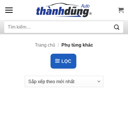
Bỏ
qua
nội
Tìm
dung
kiếm:
Trang chủ
/
Phụ tùng khác
LỌC