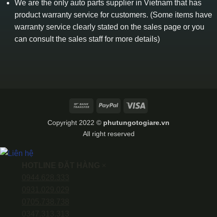
We are the only auto parts supplier in Vietnam that has
product warranty service for customers. (Some items have
warranty service clearly stated on the sales page or you
can consult the sales staff for more details)
Bank
PayPal
Visa
Transfer
Copyright 2022 ©
phutungotogiare.vn
All right reserved
HOTLINE ĐẶT HÀNG
×
0944.628.333
0931.029.029
0705.738.738
0347.313.313