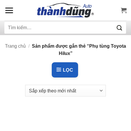
Bỏ
qua
nội
Tìm
dung
kiếm:
Trang chủ
/
Sản phẩm được gắn thẻ “Phụ tùng Toyota
Hilux”
LỌC