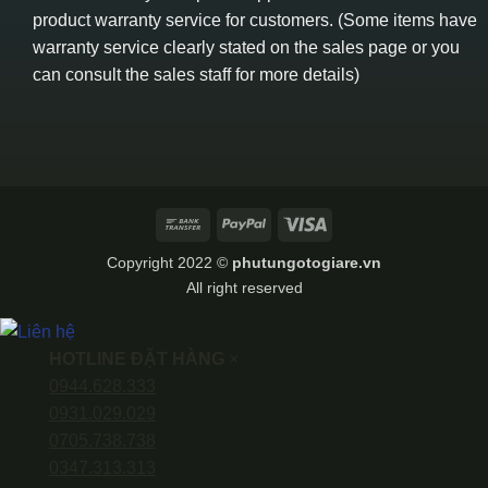
product warranty service for customers. (Some items have
warranty service clearly stated on the sales page or you
can consult the sales staff for more details)
Bank
PayPal
Visa
Transfer
Copyright 2022 ©
phutungotogiare.vn
All right reserved
HOTLINE ĐẶT HÀNG
×
0944.628.333
0931.029.029
0705.738.738
0347.313.313