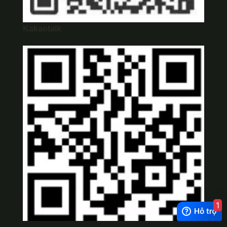
Kakaotalk
1