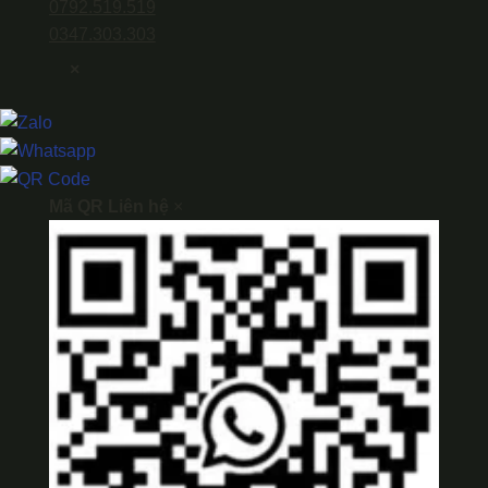
0792.519.519
0347.303.303
×
Mã QR Liên hệ
×