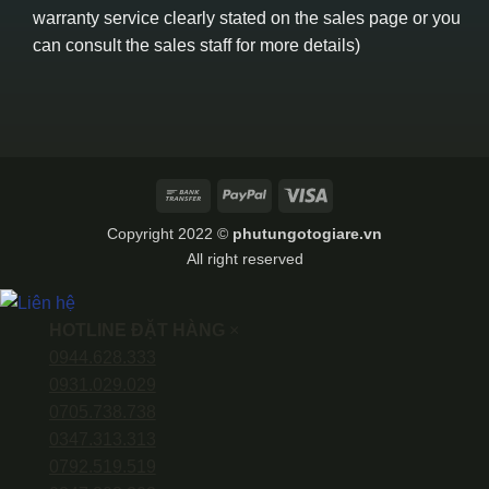
warranty service clearly stated on the sales page or you
can consult the sales staff for more details)
Bank
PayPal
Visa
Transfer
Copyright 2022 ©
phutungotogiare.vn
All right reserved
HOTLINE ĐẶT HÀNG
×
0944.628.333
0931.029.029
0705.738.738
0347.313.313
0792.519.519