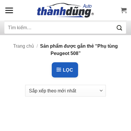
Bỏ
qua
nội
Tìm
dung
kiếm:
Trang chủ
/
Sản phẩm được gắn thẻ “Phụ tùng
Peugeot 508”
LỌC