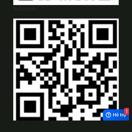
Kakaotalk
1
Viber