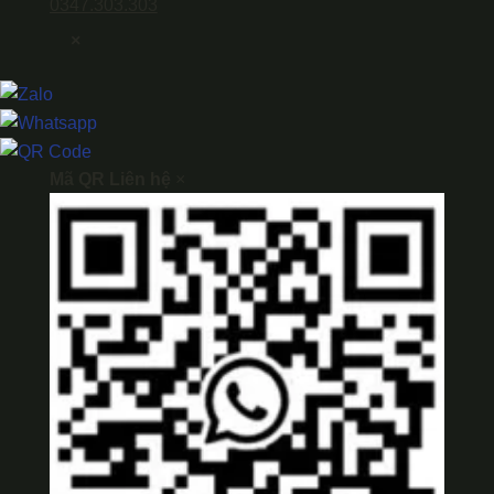
0347.303.303
×
Mã QR Liên hệ
×