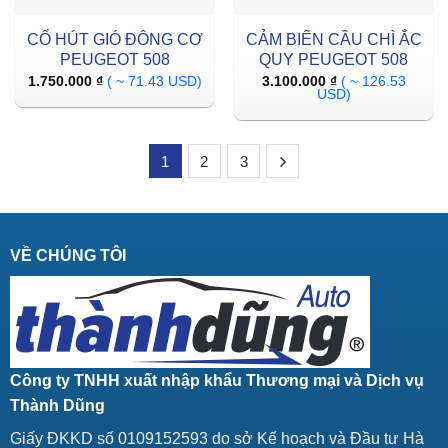
CỔ HÚT GIÓ ĐÔNG CƠ
CẢM BIẾN CẦU CHÌ ẮC
PEUGEOT 508
QUY PEUGEOT 508
1.750.000
₫
( ~ 71.43 USD)
3.100.000
₫
( ~ 126.53
USD)
1
2
3
VỀ CHÚNG TÔI
Công ty TNHH xuất nhập khẩu Thương mại và Dịch vụ
Thành Dũng
Giấy ĐKKD số 0109152593 do sở Kế hoạch và Đầu tư Hà