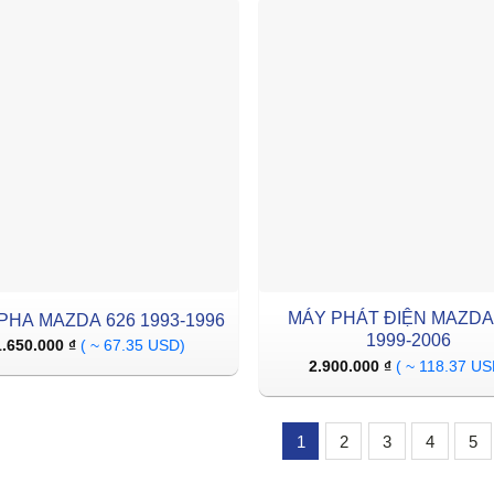
MÁY PHÁT ĐIỆN MAZDA
PHA MAZDA 626 1993-1996
1999-2006
1.650.000
₫
( ~ 67.35 USD)
2.900.000
₫
( ~ 118.37 US
1
2
3
4
5