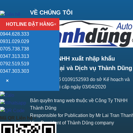
VỀ CHÚNG TÔI
HOTLINE ĐẶT HÀNG
×
0944.628.333
0931.029.029
0705.738.738
0347.313.313
Công ty TNHH xuất nhập khẩu
0792.519.519
Thương mại và Dịch vụ Thành Dũng
0347.303.303
Giấy ĐKKD số 0109152593 do sở Kế hoạch và
×
Đầu tư Hà Nội cấp ngày 03/04/2020
Bản quyền trang web thuộc về Công Ty TNHH
Thành Dũng
Responsible for Publication by Mr Lai Tran Than
Mã QR Liên hệ
×
Vice President of Thành Dũng company