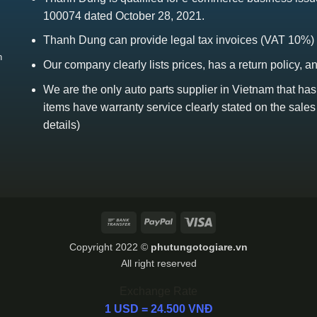
100074 dated October 28, 2021.
Thanh Dung can provide legal tax invoices (VAT 10%)
h
Our company clearly lists prices, has a return policy, a
We are the only auto parts supplier in Vietnam that ha
items have warranty service clearly stated on the sales
details)
Bank
PayPal
Visa
Transfer
Copyright 2022 ©
phutungotogiare.vn
All right reserved
Exchange Rate
1 USD = 24.500 VNĐ