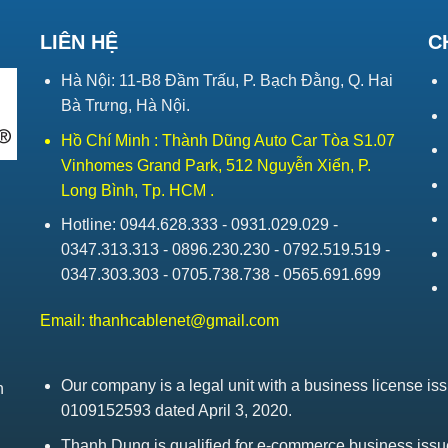
LIÊN HỆ
C
Hà Nội: 11-B8 Đầm Trấu, P. Bạch Đằng, Q. Hai
Bà Trưng, Hà Nội.
Hồ Chí Minh : Thành Dũng Auto Car Tòa S1.07
Vinhomes Grand Park, 512 Nguyễn Xiển, P.
Long Bình, Tp. HCM .
Hotline: 0944.628.333 - 0931.029.029 -
0347.313.313 - 0896.230.230 - 0792.519.519 -
0347.303.303 - 0705.738.738 - 0565.691.699
Email:
thanhcablenet@gmail.com
Our company is a legal unit with a business license 
h
0109152593 dated April 3, 2020.
Thanh Dung is qualified for e-commerce business is