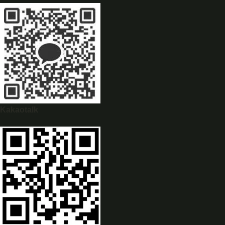
WhatsApp
0944628333
Kakaotalk
WeChat