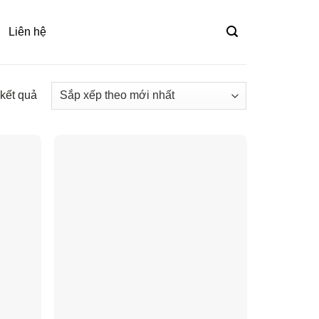
Liên hệ
 kết quả
Đã
sắp
xếp
theo
mới
nhất