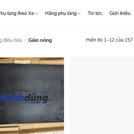
hụ tùng theo Xe
Hãng phụ tùng
Tin tức
Giới thiệu
Hiển thị 1–12 của 157
g điều hòa
/
Giàn nóng