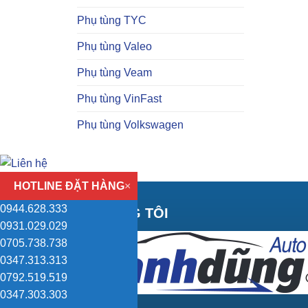
Phụ tùng TYC
Phụ tùng Valeo
Phụ tùng Veam
Phụ tùng VinFast
Phụ tùng Volkswagen
HOTLINE ĐẶT HÀNG
×
0944.628.333
VỀ CHÚNG TÔI
0931.029.029
0705.738.738
0347.313.313
0792.519.519
0347.303.303