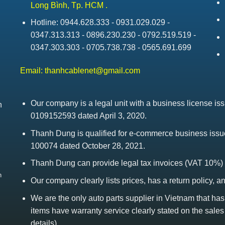
Long Bình, Tp. HCM .
Hotline: 0944.628.333 - 0931.029.029 -
0347.313.313 - 0896.230.230 - 0792.519.519 -
0347.303.303 - 0705.738.738 - 0565.691.699
Email:
thanhcablenet@gmail.com
Our company is a legal unit with a business license 
h
0109152593 dated April 3, 2020.
Thanh Dung is qualified for e-commerce business is
100074 dated October 28, 2021.
Thanh Dung can provide legal tax invoices (VAT 10%)
h
Our company clearly lists prices, has a return policy, a
We are the only auto parts supplier in Vietnam that ha
items have warranty service clearly stated on the sales
details)