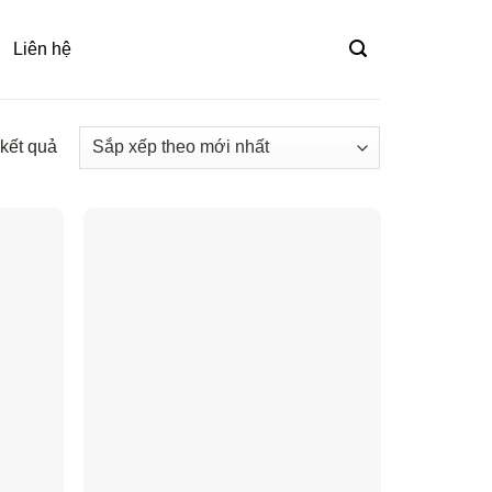
Liên hệ
 kết quả
Đã
sắp
xếp
theo
mới
nhất