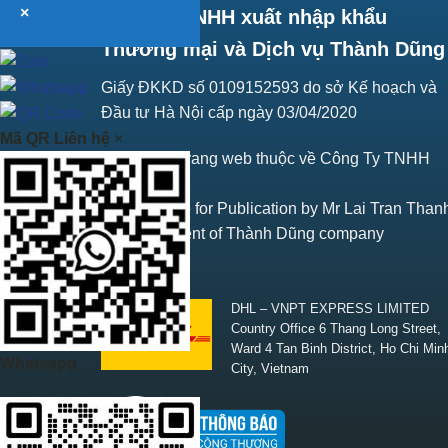
×
Công ty TNHH xuất nhập khẩu
Thương mại và Dịch vụ Thành Dũng
Giấy ĐKKD số 0109152593 do sở Kế hoạch và
Đầu tư Hà Nội cấp ngày 03/04/2020
Mã QR Liên hệ
×
Bản quyền trang web thuộc về Công Ty TNHH
Thành Dũng
Responsible for Publication by Mr Lai Tran Than
Vice President of Thành Dũng company
SHIPPING
DHL – VNPT EXPRESS LIMITED
Country Office 6 Thang Long Street,
Ward 4 Tan Binh District, Ho Chi Min
Whatsapp
City, Vietnam