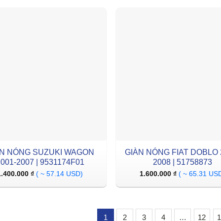
ÀN NÓNG SUZUKI WAGON
GIÀN NÓNG FIAT DOBLO 
001-2007 | 9531174F01
2008 | 51758873
1.400.000
₫
( ~ 57.14 USD)
1.600.000
₫
( ~ 65.31 US
1
2
3
4
…
12