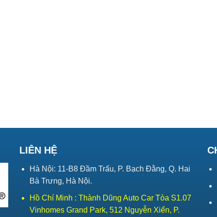
LIÊN HỆ
C
Hà Nội: 11-B8 Đầm Trấu, P. Bạch Đằng, Q. Hai
Bà Trưng, Hà Nội.
Hồ Chí Minh : Thành Dũng Auto Car Tòa S1.07
Vinhomes Grand Park, 512 Nguyễn Xiển, P.