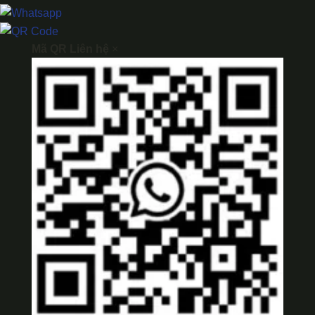
Mã QR Liên hệ
×