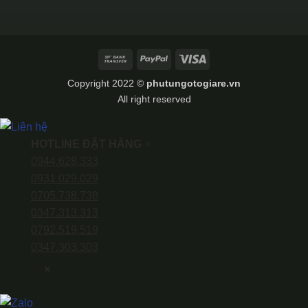
Bank
PayPal
Visa
Transfer
Copyright 2022 ©
phutungotogiare.vn
All right reserved
HOTLINE ĐẶT HÀNG
×
0944.628.333
0931.029.029
0705.738.738
0347.313.313
0792.519.519
0347.303.303
×