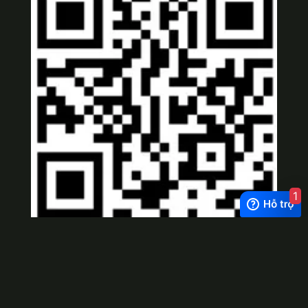
1
Viber
×