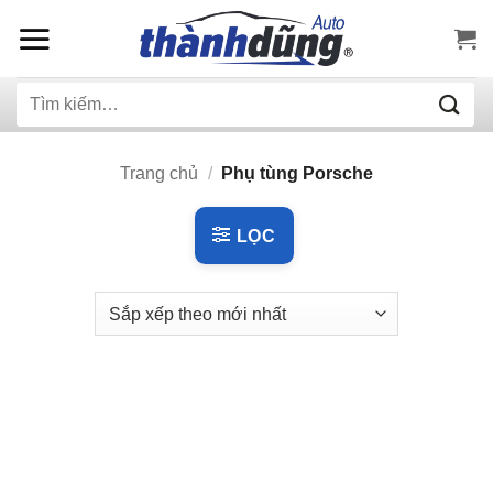
Bỏ
qua
nội
Tìm
dung
kiếm:
Trang chủ
/
Phụ tùng Porsche
LỌC