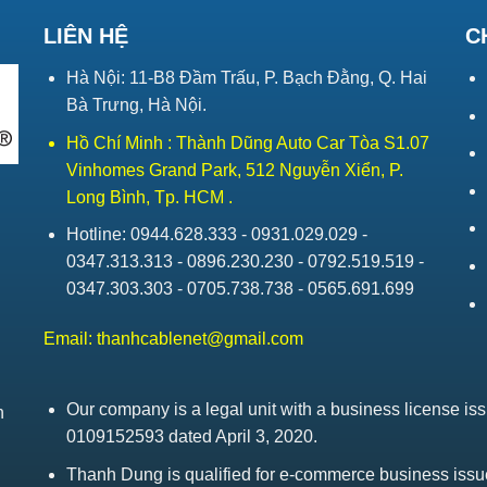
LIÊN HỆ
C
Hà Nội: 11-B8 Đầm Trấu, P. Bạch Đằng, Q. Hai
Bà Trưng, Hà Nội.
Hồ Chí Minh : Thành Dũng Auto Car Tòa S1.07
Vinhomes Grand Park, 512 Nguyễn Xiển, P.
Long Bình, Tp. HCM .
Hotline: 0944.628.333 - 0931.029.029 -
0347.313.313 - 0896.230.230 - 0792.519.519 -
0347.303.303 - 0705.738.738 - 0565.691.699
Email:
thanhcablenet@gmail.com
Our company is a legal unit with a business license 
h
0109152593 dated April 3, 2020.
Thanh Dung is qualified for e-commerce business is