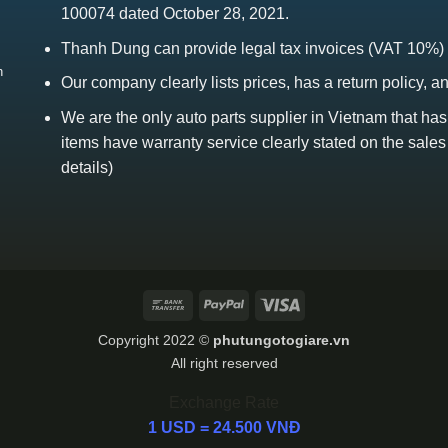
100074 dated October 28, 2021.
Thanh Dung can provide legal tax invoices (VAT 10%)
h
Our company clearly lists prices, has a return policy, a
We are the only auto parts supplier in Vietnam that ha
items have warranty service clearly stated on the sales
details)
Bank
PayPal
Visa
Transfer
Copyright 2022 ©
phutungotogiare.vn
All right reserved
Exchange Rate
1 USD = 24.500 VNĐ