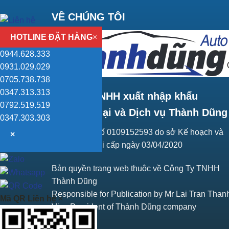
VỀ CHÚNG TÔI
HOTLINE ĐẶT HÀNG
×
0944.628.333
0931.029.029
0705.738.738
0347.313.313
Công ty TNHH xuất nhập khẩu
0792.519.519
Thương mại và Dịch vụ Thành Dũng
0347.303.303
Giấy ĐKKD số 0109152593 do sở Kế hoạch và
×
Đầu tư Hà Nội cấp ngày 03/04/2020
Bản quyền trang web thuộc về Công Ty TNHH
Thành Dũng
Responsible for Publication by Mr Lai Tran Than
Mã QR Liên hệ
×
Vice President of Thành Dũng company