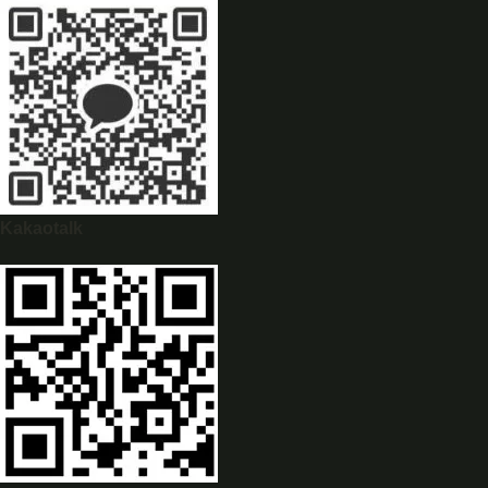
WhatsApp
0944628333
Kakaotalk
WeChat