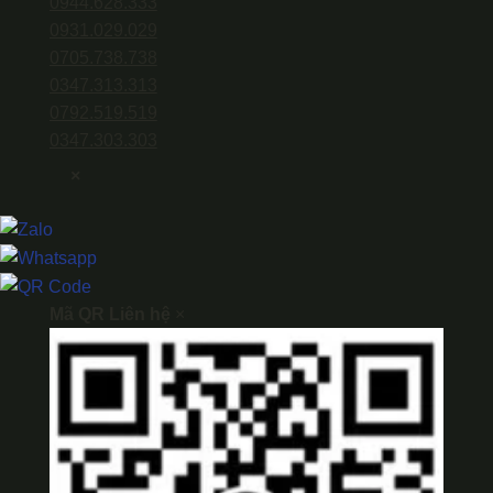
0944.628.333
0931.029.029
0705.738.738
0347.313.313
0792.519.519
0347.303.303
×
Mã QR Liên hệ
×