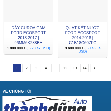
DÂY CUROA CAM
QUẠT KÉT NƯỚC
FORD ECOSPORT
FORD ECOSPORT
2013-2017 |
2014-2018 |
96MM6K288BA
C1B18C607FC
1.800.000
₫
( ~ 73.47 USD)
3.600.000
₫
( ~ 146.94
USD)
1
2
3
4
…
12
13
14
VỀ CHÚNG TÔI