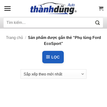
Bỏ
qua
nội
Tìm
dung
kiếm:
Trang chủ
/
Sản phẩm được gắn thẻ “Phụ tùng Ford
EcoSport”
LỌC