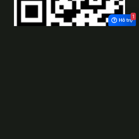
1
Viber
×
Exchange Rate
1 USD = 24.500 VNĐ