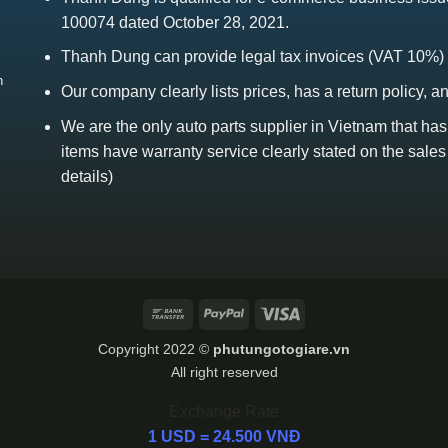
100074 dated October 28, 2021.
Thanh Dung can provide legal tax invoices (VAT 10%)
h
Our company clearly lists prices, has a return policy, a
We are the only auto parts supplier in Vietnam that ha
items have warranty service clearly stated on the sales
details)
Bank
PayPal
Visa
Transfer
Copyright 2022 ©
phutungotogiare.vn
All right reserved
Exchange Rate
1 USD = 24.500 VNĐ