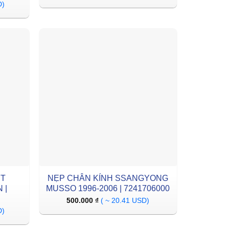
D)
ỆT
NẸP CHÂN KÍNH SSANGYONG
 |
MUSSO 1996-2006 | 7241706000
500.000
₫
( ~ 20.41 USD)
D)