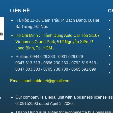
LIÊN HỆ
C
Hà Nội: 11-B8 Đầm Trấu, P. Bạch Đằng, Q. Hai
Bà Trưng, Hà Nội.
Hồ Chí Minh : Thành Dũng Auto Car Tòa S1.07
Vinhomes Grand Park, 512 Nguyễn Xiển, P.
Long Bình, Tp. HCM .
Hotline: 0944.628.333 - 0931.029.029 -
0347.313.313 - 0896.230.230 - 0792.519.519 -
0347.303.303 - 0705.738.738 - 0565.691.699
Email:
thanhcablenet@gmail.com
Our company is a legal unit with a business license 
h
0109152593 dated April 3, 2020.
Thanh Dung is qualified for e-commerce business is