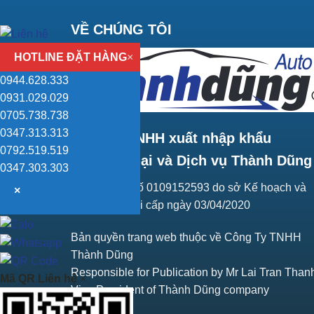
VỀ CHÚNG TÔI
HOTLINE ĐẶT HÀNG
×
0944.628.333
0931.029.029
0705.738.738
0347.313.313
Công ty TNHH xuất nhập khẩu
0792.519.519
Thương mại và Dịch vụ Thành Dũng
0347.303.303
Giấy ĐKKD số 0109152593 do sở Kế hoạch và
×
Đầu tư Hà Nội cấp ngày 03/04/2020
Bản quyền trang web thuộc về Công Ty TNHH
Thành Dũng
Responsible for Publication by Mr Lai Tran Than
Mã QR Liên hệ
×
Vice President of Thành Dũng company