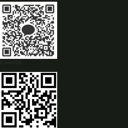
WhatsApp
0944628333
Kakaotalk
WeChat