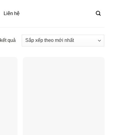
Liên hệ
 kết quả
Đã
sắp
xếp
theo
mới
nhất