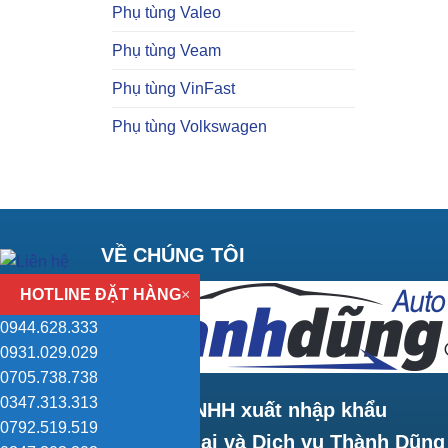
Phụ tùng Valeo
Phụ tùng Veam
Phụ tùng VinFast
Phụ tùng Volkswagen
VỀ CHÚNG TÔI
HOTLINE ĐẶT HÀNG
×
0944.628.333
0931.029.029
0705.738.738
0347.313.313
Công ty TNHH xuất nhập khẩu
0792.519.519
Thương mại và Dịch vụ Thành Dũng