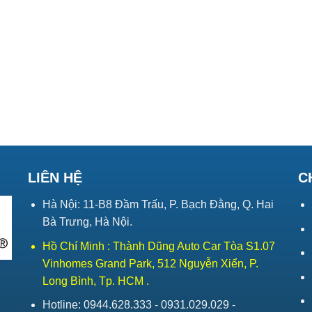
LIÊN HỆ
C
Hà Nội: 11-B8 Đầm Trấu, P. Bạch Đằng, Q. Hai
Bà Trưng, Hà Nội.
Hồ Chí Minh : Thành Dũng Auto Car Tòa S1.07
Vinhomes Grand Park, 512 Nguyễn Xiển, P.
Long Bình, Tp. HCM .
Hotline: 0944.628.333 - 0931.029.029 -