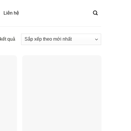
Liên hệ
 kết quả
Đã
sắp
xếp
theo
mới
nhất