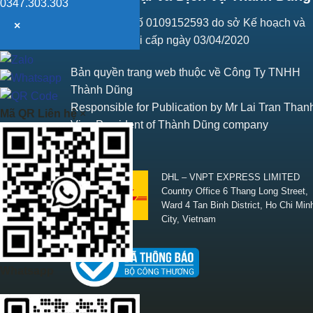
0347.303.303
Giấy ĐKKD số 0109152593 do sở Kế hoạch và
×
Đầu tư Hà Nội cấp ngày 03/04/2020
Bản quyền trang web thuộc về Công Ty TNHH
Thành Dũng
Responsible for Publication by Mr Lai Tran Than
Mã QR Liên hệ
×
Vice President of Thành Dũng company
SHIPPING
DHL – VNPT EXPRESS LIMITED
Country Office 6 Thang Long Street,
Ward 4 Tan Binh District, Ho Chi Min
City, Vietnam
Whatsapp