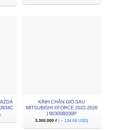
MAZDA
KÍNH CHẮN GIÓ SAU
20934C
MITSUBISHI XFORCE 2022-2026
| 90300B030P
)
3.300.000
₫
( ~ 134.69 USD)