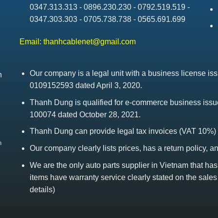
0347.313.313 - 0896.230.230 - 0792.519.519 -
0347.303.303 - 0705.738.738 - 0565.691.699
Email:
thanhcablenet@gmail.com
Our company is a legal unit with a business license 
h
0109152593 dated April 3, 2020.
Thanh Dung is qualified for e-commerce business is
100074 dated October 28, 2021.
Thanh Dung can provide legal tax invoices (VAT 10%)
h
Our company clearly lists prices, has a return policy, a
We are the only auto parts supplier in Vietnam that ha
items have warranty service clearly stated on the sales
details)