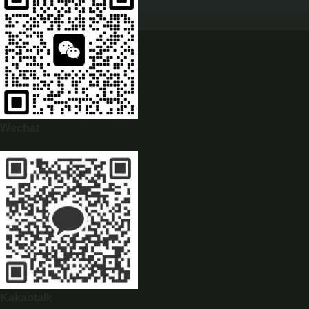
Wechat
WhatsApp
0944628333
Kakaotalk