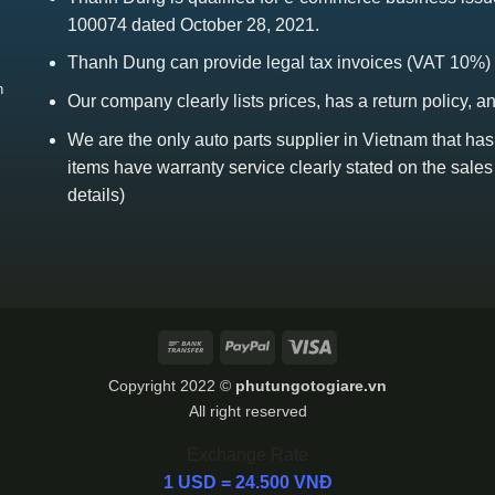
100074 dated October 28, 2021.
Thanh Dung can provide legal tax invoices (VAT 10%)
h
Our company clearly lists prices, has a return policy, a
We are the only auto parts supplier in Vietnam that ha
items have warranty service clearly stated on the sales
details)
Bank
PayPal
Visa
Transfer
Copyright 2022 ©
phutungotogiare.vn
All right reserved
Exchange Rate
1 USD = 24.500 VNĐ