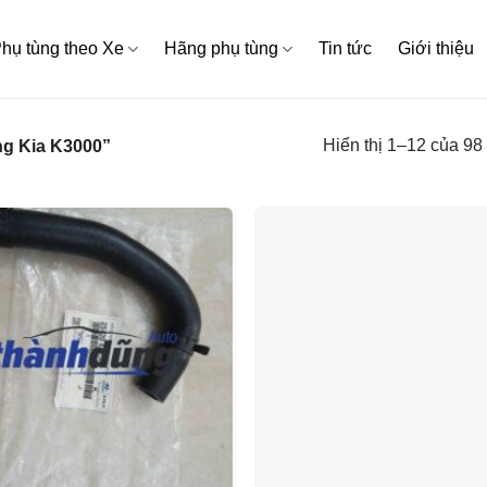
hụ tùng theo Xe
Hãng phụ tùng
Tin tức
Giới thiệu
Hiển thị 1–12 của 98
g Kia K3000”