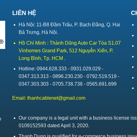
LIÊN HỆ
C
Hà Nội: 11-B8 Đầm Trấu, P. Bạch Đằng, Q. Hai
Bà Trưng, Hà Nội.
Hồ Chí Minh : Thành Dũng Auto Car Tòa S1.07
Vinhomes Grand Park, 512 Nguyễn Xiển, P.
Long Bình, Tp. HCM .
Hotline: 0944.628.333 - 0931.029.029 -
0347.313.313 - 0896.230.230 - 0792.519.519 -
0347.303.303 - 0705.738.738 - 0565.691.699
Email:
thanhcablenet@gmail.com
Our company is a legal unit with a business license 
h
0109152593 dated April 3, 2020.
Thanh Dung is qualified for e-commerce business is