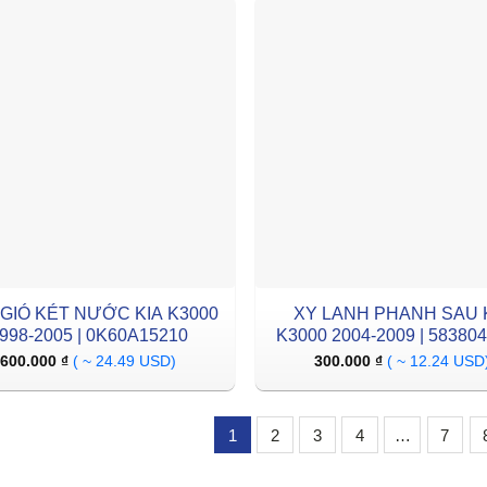
GIÓ KÉT NƯỚC KIA K3000
XY LANH PHANH SAU 
998-2005 | 0K60A15210
K3000 2004-2009 | 58380
600.000
₫
( ~ 24.49 USD)
300.000
₫
( ~ 12.24 USD
1
2
3
4
…
7