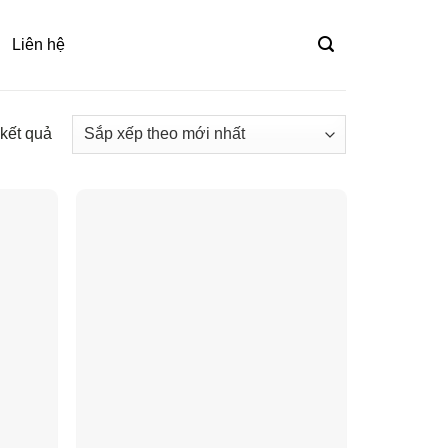
Liên hệ
 kết quả
Đã
sắp
xếp
theo
mới
nhất