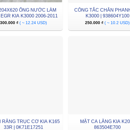
204X620 ỐNG NƯỚC LÀM
CÔNG TẮC CHÂN PHANH
EGR KIA K3000 2006-2011
K3000 | 938604Y100
300.000
₫
( ~ 12.24 USD)
250.000
₫
( ~ 10.2 USD)
 RĂNG TRỤC CƠ KIA K165
MẶT CA LĂNG KIA K200
33R | 0K71E17251
863504E700