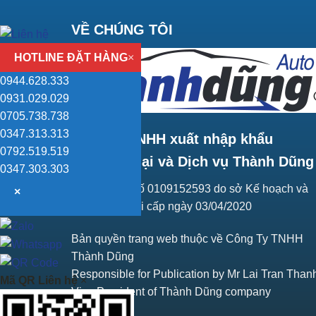
VỀ CHÚNG TÔI
HOTLINE ĐẶT HÀNG
×
0944.628.333
0931.029.029
0705.738.738
0347.313.313
Công ty TNHH xuất nhập khẩu
0792.519.519
Thương mại và Dịch vụ Thành Dũng
0347.303.303
Giấy ĐKKD số 0109152593 do sở Kế hoạch và
×
Đầu tư Hà Nội cấp ngày 03/04/2020
Bản quyền trang web thuộc về Công Ty TNHH
Thành Dũng
Responsible for Publication by Mr Lai Tran Than
Mã QR Liên hệ
×
Vice President of Thành Dũng company