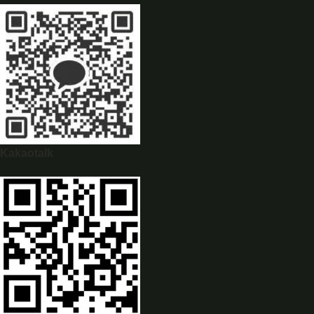
WhatsApp
0944628333
Kakaotalk
WeChat