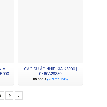
KIA
CAO SU ẮC NHÍP KIA K3000 |
4E000
0K60A28330
)
80.000
₫
( ~ 3.27 USD)
8
9