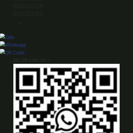
0792.519.519
0347.303.303
×
Mã QR Liên hệ
×