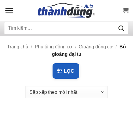
Bỏ
qua
nội
Tìm
dung
kiếm:
Trang chủ
/
Phụ tùng động cơ
/
Gioăng động cơ
/
Bộ
gioăng đại tu
LỌC