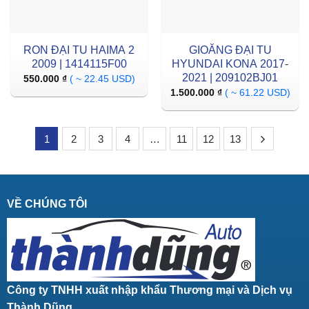
RON ĐẠI TU HAIMA 2
GIOĂNG ĐẠI TU
2009 | 1414115F00
HYUNDAI KONA 2017-
2021 | 209102BJ01
550.000
₫
( ~ 22.45 USD)
1.500.000
₫
( ~ 61.22 USD)
1
2
3
4
…
11
12
13
VỀ CHÚNG TÔI
Công ty TNHH xuất nhập khẩu Thương mại và Dịch vụ
Thành Dũng