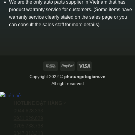
We are the only auto parts supplier in Vietnam that has
product warranty service for customers. (Some items have
warranty service clearly stated on the sales page or you
can consult the sales staff for more details)
Bank
PayPal
Visa
Transfer
Copyright 2022 ©
phutungotogiare.vn
All right reserved
HOTLINE ĐẶT HÀNG
×
0944.628.333
0931.029.029
0705.738.738
0347.313.313