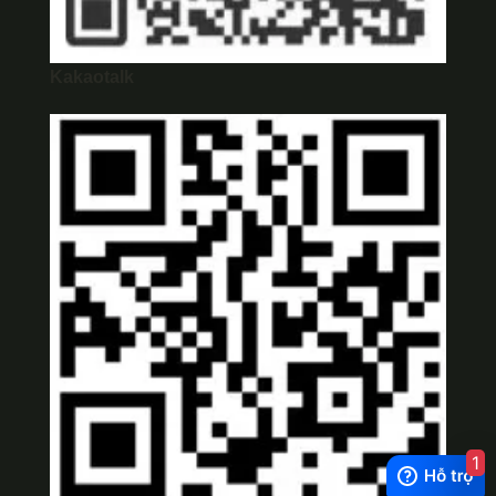
Kakaotalk
1