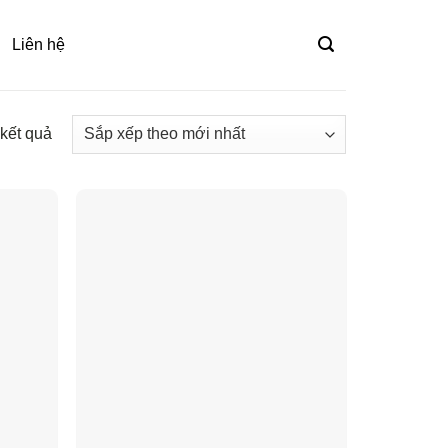
Liên hệ
 kết quả
Đã
sắp
xếp
theo
mới
nhất