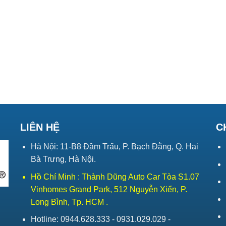
LIÊN HỆ
C
Hà Nội: 11-B8 Đầm Trấu, P. Bạch Đằng, Q. Hai
Bà Trưng, Hà Nội.
Hồ Chí Minh : Thành Dũng Auto Car Tòa S1.07
Vinhomes Grand Park, 512 Nguyễn Xiển, P.
Long Bình, Tp. HCM .
Hotline: 0944.628.333 - 0931.029.029 -