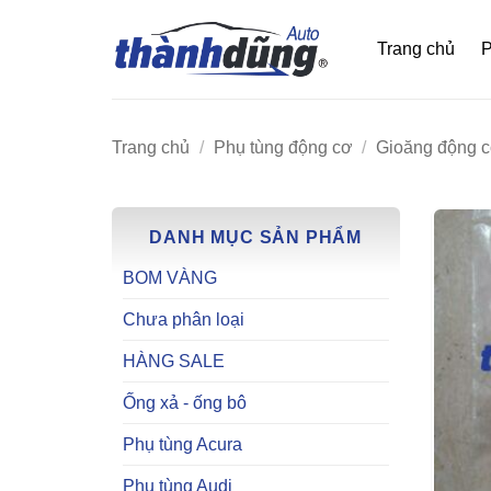
Bỏ
qua
Trang chủ
P
nội
dung
Trang chủ
/
Phụ tùng động cơ
/
Gioăng động 
DANH MỤC SẢN PHẨM
BOM VÀNG
Chưa phân loại
HÀNG SALE
Ống xả - ống bô
Phụ tùng Acura
Phụ tùng Audi