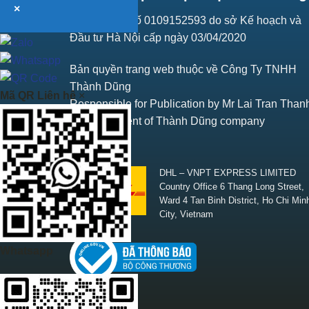
×
Giấy ĐKKD số 0109152593 do sở Kế hoạch và
Đầu tư Hà Nội cấp ngày 03/04/2020
Bản quyền trang web thuộc về Công Ty TNHH
Thành Dũng
Mã QR Liên hệ
×
Responsible for Publication by Mr Lai Tran Than
Vice President of Thành Dũng company
SHIPPING
DHL – VNPT EXPRESS LIMITED
Country Office 6 Thang Long Street,
Ward 4 Tan Binh District, Ho Chi Min
City, Vietnam
Whatsapp