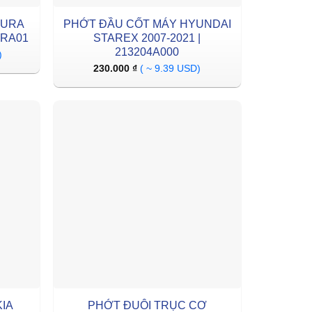
CURA
PHỚT ĐẦU CỐT MÁY HYUNDAI
MRA01
STAREX 2007-2021 |
213204A000
)
230.000
₫
( ~ 9.39 USD)
IA
PHỚT ĐUÔI TRỤC CƠ