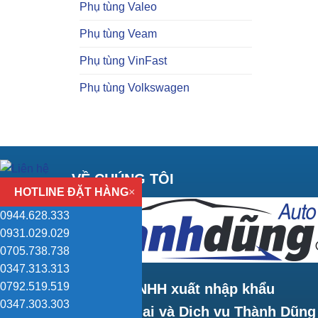
Phụ tùng Valeo
Phụ tùng Veam
Phụ tùng VinFast
Phụ tùng Volkswagen
VỀ CHÚNG TÔI
HOTLINE ĐẶT HÀNG
×
0944.628.333
0931.029.029
0705.738.738
0347.313.313
0792.519.519
Công ty TNHH xuất nhập khẩu
0347.303.303
Thương mại và Dịch vụ Thành Dũng