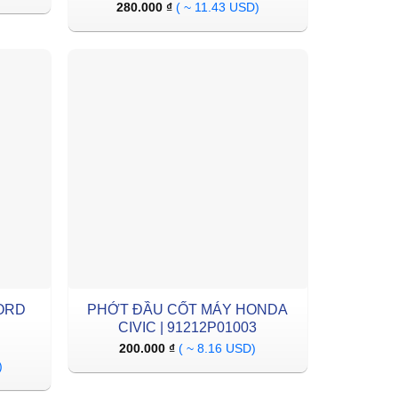
280.000
₫
( ~ 11.43 USD)
ORD
PHỚT ĐẦU CỐT MÁY HONDA
CIVIC | 91212P01003
200.000
₫
( ~ 8.16 USD)
)